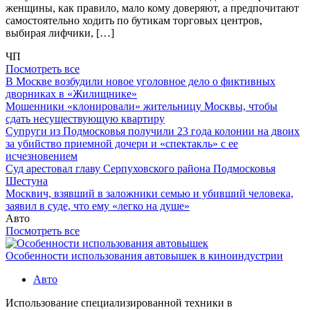
женщины, как правило, мало кому доверяют, а предпочитают
самостоятельно ходить по бутикам торговых центров,
выбирая лифчики, […]
ЧП
Посмотреть все
В Москве возбудили новое уголовное дело о фиктивных
дворниках в «Жилищнике»
Мошенники «клонировали» жительницу Москвы, чтобы
сдать несуществующую квартиру
Супруги из Подмосковья получили 23 года колонии на двоих
за убийство приемной дочери и «спектакль» с ее
исчезновением
Суд арестовал главу Серпуховского района Подмосковья
Шестуна
Москвич, взявший в заложники семью и убивший человека,
заявил в суде, что ему «легко на душе»
Авто
Посмотреть все
Особенности использования автовышек в киноиндустрии
Авто
Использование специализированной техники в