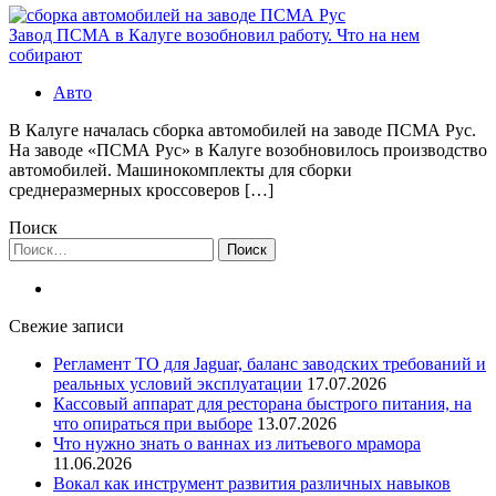
Завод ПСМА в Калуге возобновил работу. Что на нем
собирают
Авто
В Калуге началась сборка автомобилей на заводе ПСМА Рус.
На заводе «ПСМА Рус» в Калуге возобновилось производство
автомобилей. Машинокомплекты для сборки
среднеразмерных кроссоверов […]
Поиск
Найти:
Свежие записи
Регламент ТО для Jaguar, баланс заводских требований и
реальных условий эксплуатации
17.07.2026
Кассовый аппарат для ресторана быстрого питания, на
что опираться при выборе
13.07.2026
Что нужно знать о ваннах из литьевого мрамора
11.06.2026
Вокал как инструмент развития различных навыков