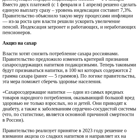
Вместо двух платежей (с 1 февраля и 1 апреля) решено сделать
единую выплату сразу – уровень индексации составит 7,3%.
Правительство объяснило такую меру процессами инфляции
— из-за роста цен власти решили ускорить увеличение
пенсий. Индексация затронет и работающих, и неработающих
пенсионеров.
Акциз на сахар
Власти хотят снизить потребление сахара россиянами.
Правительство предложило изменить критерий признания
сахаросодержащих напитков подакцизными. Теперь таковыми
будут признаваться напитки, в 100 мл которых содержится 2
грамма сахара (ранее — 5 граммов). По логике правительства,
эта мера поможет сберечь здоровье населения.
«Сахаросодержащие напитки — один из самых вредных
товаров народного потребления, оказывающий большой вред
здоровью не только взрослых, но и детей. Они приводят к
диабету, а также к заболеваниям сердечно-сосудистой системы
(что, по статистике, является основной причиной смертности
в России).
Правительство реализует принятое в 2023 году решение о
взимании акциза со сладких напитков и направляет их на