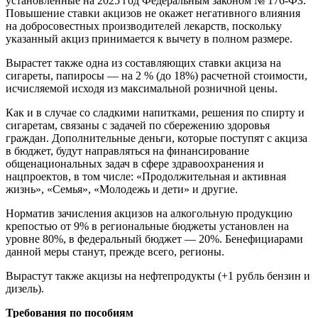
установленные на 2025 год Федеральным законом № 176-ФЗ.
Повышение ставки акцизов не окажет негативного влияния
на добросовестных производителей лекарств, поскольку
указанный акциз принимается к вычету в полном размере.
Вырастет также одна из составляющих ставки акциза на
сигареты, папиросы — на 2 % (до 18%) расчетной стоимости,
исчисляемой исходя из максимальной розничной цены.
Как и в случае со сладкими напитками, решения по спирту и
сигаретам, связаны с задачей по сбережению здоровья
граждан. Дополнительные деньги, которые поступят с акциза
в бюджет, будут направляться на финансирование
общенациональных задач в сфере здравоохранения и
нацпроектов, в том числе: «Продолжительная и активная
жизнь», «Семья», «Молодежь и дети» и другие.
Норматив зачисления акцизов на алкогольную продукцию
крепостью от 9% в региональные бюджеты установлен на
уровне 80%, в федеральный бюджет — 20%. Бенефициарами
данной меры станут, прежде всего, регионы.
Вырастут также акцизы на нефтепродукты (+1 рубль бензин и
дизель).
Требования по пособиям