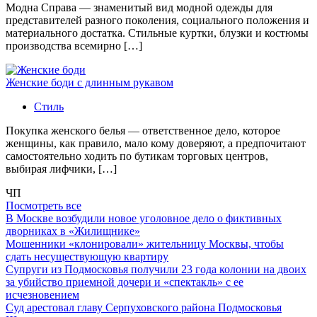
Модна Справа — знаменитый вид модной одежды для
представителей разного поколения, социального положения и
материального достатка. Стильные куртки, блузки и костюмы
производства всемирно […]
Женские боди с длинным рукавом
Стиль
Покупка женского белья — ответственное дело, которое
женщины, как правило, мало кому доверяют, а предпочитают
самостоятельно ходить по бутикам торговых центров,
выбирая лифчики, […]
ЧП
Посмотреть все
В Москве возбудили новое уголовное дело о фиктивных
дворниках в «Жилищнике»
Мошенники «клонировали» жительницу Москвы, чтобы
сдать несуществующую квартиру
Супруги из Подмосковья получили 23 года колонии на двоих
за убийство приемной дочери и «спектакль» с ее
исчезновением
Суд арестовал главу Серпуховского района Подмосковья