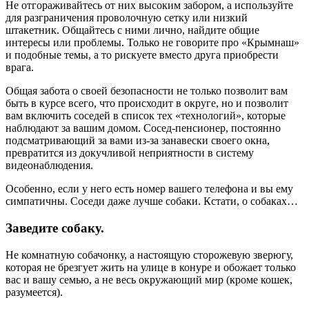
Не отгораживайтесь от них высоким забором, а используйте
для разграничения проволочную сетку или низкий
штакетник. Общайтесь с ними лично, найдите общие
интересы или проблемы. Только не говорите про «Крымнаш»
и подобные темы, а то рискуете вместо друга приобрести
врага.
Общая забота о своей безопасности не только позволит вам
быть в курсе всего, что происходит в округе, но и позволит
вам включить соседей в список тех «технологий», которые
наблюдают за вашим домом. Сосед-пенсионер, постоянно
подсматривающий за вами из-за занавески своего окна,
превратится из докучливой неприятности в систему
видеонаблюдения.
Особенно, если у него есть номер вашего телефона и вы ему
симпатичны. Соседи даже лучше собаки. Кстати, о собаках…
Заведите собаку.
Не комнатную собачонку, а настоящую сторожевую зверюгу,
которая не брезгует жить на улице в конуре и обожает только
вас и вашу семью, а не весь окружающий мир (кроме кошек,
разумеется).