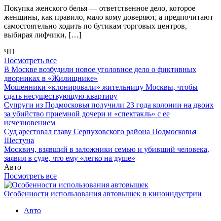
Покупка женского белья — ответственное дело, которое
женщины, как правило, мало кому доверяют, а предпочитают
самостоятельно ходить по бутикам торговых центров,
выбирая лифчики, […]
ЧП
Посмотреть все
В Москве возбудили новое уголовное дело о фиктивных
дворниках в «Жилищнике»
Мошенники «клонировали» жительницу Москвы, чтобы
сдать несуществующую квартиру
Супруги из Подмосковья получили 23 года колонии на двоих
за убийство приемной дочери и «спектакль» с ее
исчезновением
Суд арестовал главу Серпуховского района Подмосковья
Шестуна
Москвич, взявший в заложники семью и убивший человека,
заявил в суде, что ему «легко на душе»
Авто
Посмотреть все
Особенности использования автовышек в киноиндустрии
Авто