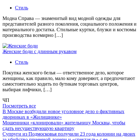
Стиль
Модна Справа — знаменитый вид модной одежды для
представителей разного поколения, социального положения и
материального достатка. Стильные куртки, блузки и костюмы
производства всемирно […]
Женские боди с длинным рукавом
Стиль
Покупка женского белья — ответственное дело, которое
женщины, как правило, мало кому доверяют, а предпочитают
самостоятельно ходить по бутикам торговых центров,
выбирая лифчики, […]
ЧП
Посмотреть все
В Москве возбудили новое уголовное дело о фиктивных
дворниках в «Жилищнике»
Мошенники «клонировали» жительницу Москвы, чтобы
сдать несуществующую квартиру
Супруги из Подмосковья получили 23 года колонии на двоих
за убийство приемной дочери и «спектакль» с ее