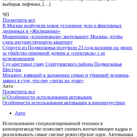
выбирая лифчики, […]
ЧП
Посмотреть все
В Москве возбудили новое уголовное дело о фиктивных
дворниках в «Жилищнике»
Мошенники «клонировали» жительницу Москвы, чтобы
сдать несуществующую квартиру
Супруги из Подмосковья получили 23 года колонии на двоих
за убийство приемной дочери и «спектакль» с ее
исчезновением
Суд арестовал главу Серпуховского района Подмосковья
Шестуна
Москвич, взявший в заложники семью и убивший человека,
заявил в суде, что ему «легко на душе»
Авто
Посмотреть все
Особенности использования автовышек в киноиндустрии
Авто
Использование специализированной техники в
кинопроизводстве позволяет снимать впечатляющие кадры и
реализовывать самые смелые режиссёрские идеи. Автовышки