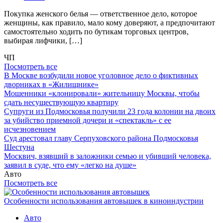
Покупка женского белья — ответственное дело, которое
женщины, как правило, мало кому доверяют, а предпочитают
самостоятельно ходить по бутикам торговых центров,
выбирая лифчики, […]
ЧП
Посмотреть все
В Москве возбудили новое уголовное дело о фиктивных
дворниках в «Жилищнике»
Мошенники «клонировали» жительницу Москвы, чтобы
сдать несуществующую квартиру
Супруги из Подмосковья получили 23 года колонии на двоих
за убийство приемной дочери и «спектакль» с ее
исчезновением
Суд арестовал главу Серпуховского района Подмосковья
Шестуна
Москвич, взявший в заложники семью и убивший человека,
заявил в суде, что ему «легко на душе»
Авто
Посмотреть все
Особенности использования автовышек в киноиндустрии
Авто