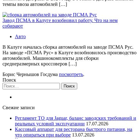
темпы ввоза автомобилей […]
Завод ПСМА в Калуге возобновил работу. Что на нем
собирают
Авто
В Калуге началась сборка автомобилей на заводе ПСМА Рус.
На заводе «ПСМА Рус» в Калуге возобновилось производство
автомобилей. Машинокомплекты для сборки
среднеразмерных кроссоверов […]
Борис Чернышов Госдума
посмотреть
.
Поиск
Найти:
Свежие записи
Регламент ТО для Jaguar, баланс заводских требований и
реальных условий эксплуатации
17.07.2026
Кассовый аппарат для ресторана быстрого питания, на
что опираться при выборе
13.07.2026