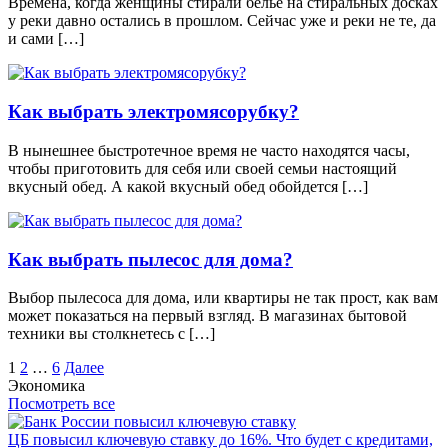
Времена, когда женщины стирали белье на стиральных досках
у реки давно остались в прошлом. Сейчас уже и реки не те, да
и сами […]
Как выбрать электромясорубку?
В нынешнее быстротечное время не часто находятся часы,
чтобы приготовить для себя или своей семьи настоящий
вкусный обед. А какой вкусный обед обойдется […]
Как выбрать пылесос для дома?
Выбор пылесоса для дома, или квартиры не так прост, как вам
может показаться на первый взгляд. В магазинах бытовой
техники вы столкнетесь с […]
Пагинация
1
2
…
6
Далее
Экономика
записей
Посмотреть все
ЦБ повысил ключевую ставку до 16%. Что будет с кредитами,