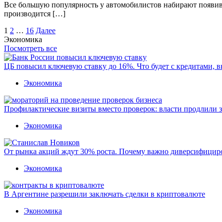
Все большую популярность у автомобилистов набирают появивш
производится […]
Пагинация
1
2
…
16
Далее
Экономика
записей
Посмотреть все
ЦБ повысил ключевую ставку до 16%. Что будет с кредитами, 
Экономика
Профилактические визиты вместо проверок: власти продлили 
Экономика
От рынка акций ждут 30% роста. Почему важно диверсифицир
Экономика
В Аргентине разрешили заключать сделки в криптовалюте
Экономика