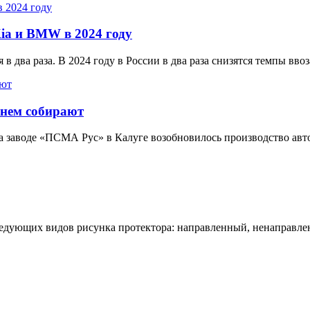
ia и BMW в 2024 году
 два раза. В 2024 году в России в два раза снизятся темпы вво
 нем собирают
На заводе «ПСМА Рус» в Калуге возобновилось производство а
едующих видов рисунка протектора: направленный, ненаправл