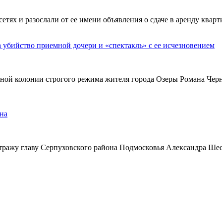
х и разослали от ее имени объявления о сдаче в аренду кварти
а убийство приемной дочери и «спектакль» с ее исчезновением
ьной колонии строгого режима жителя города Озеры Романа Чер
на
тражу главу Серпуховского района Подмосковья Александра Ше