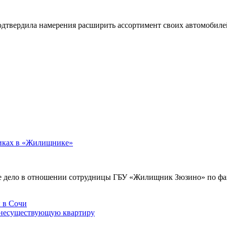
подтвердила намерения расширить ассортимент своих автомобил
никах в «Жилищнике»
е дело в отношении сотрудницы ГБУ «Жилищник Зюзино» по фак
 несуществующую квартиру