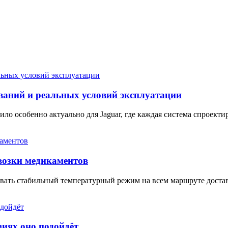
ований и реальных условий эксплуатации
ло особенно актуально для Jaguar, где каждая система спроект
возки медикаментов
ать стабильный температурный режим на всем маршруте доставк
виях оно подойдёт