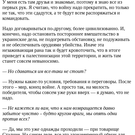
У меня есть там друзья и знакомые, поэтому я знаю все из
первых рук. Я считаю, что войну надо прекратить, но только
не так, что эти сдадутся, а те будут всем распоряжаться и
командовать.
Надо договариваться по-другому, более цивилизованно. И,
конечно, надо остановить постороннее вмешательство в
украинские дела, не подогревать обстановку, не подзуживать
и не обеспечивать орудиями убийства. Иначе эта
незаживающая рана так и будет кровоточить, что в итоге
приведет к палестинизации этой территории, и жить там
станет совсем невыносимо.
— Но сдаваться им все-таки не стоит?
— Нужны какие-то условия, требования и переговоры. После
этого – мир, конец войне. А просто так, на милость
победителя, чтобы совсем уже руки вверх — я думаю, что не
надо.
— Не кажется ли вам, что к нам возвращается давно
забытое чувство – будто кругом враги, мы опять одни
против всех?
— Да, мы это уже однажды проходили — при товарище
Сталине. На самом деле, все это злонамеренный обман для