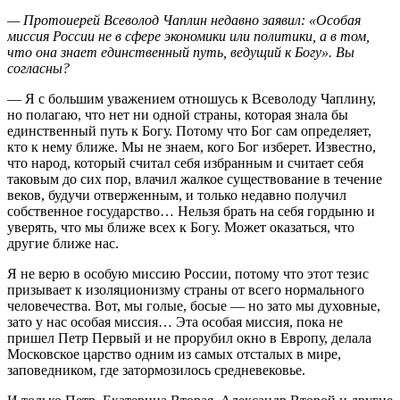
— Протоиерей Всеволод Чаплин недавно заявил: «Особая
миссия России не в сфере экономики или политики, а в том,
что она знает единственный путь, ведущий к Богу». Вы
согласны?
— Я с большим уважением отношусь к Всеволоду Чаплину,
но полагаю, что нет ни одной страны, которая знала бы
единственный путь к Богу. Потому что Бог сам определяет,
кто к нему ближе. Мы не знаем, кого Бог изберет. Известно,
что народ, который считал себя избранным и считает себя
таковым до сих пор, влачил жалкое существование в течение
веков, будучи отверженным, и только недавно получил
собственное государство… Нельзя брать на себя гордыню и
уверять, что мы ближе всех к Богу. Может оказаться, что
другие ближе нас.
Я не верю в особую миссию России, потому что этот тезис
призывает к изоляционизму страны от всего нормального
человечества. Вот, мы голые, босые — но зато мы духовные,
зато у нас особая миссия… Эта особая миссия, пока не
пришел Петр Первый и не прорубил окно в Европу, делала
Московское царство одним из самых отсталых в мире,
заповедником, где затормозилось средневековье.