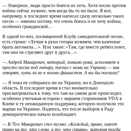
— Наверное, люди просто боятся их петь. Хотя песни против
войны сейчас нужнее, чем когда бы то ни было. Я вот,
например, в последнее время написал сразу несколько таких
песен — именно потому, что очень боюсь и не хочу войны,
особенно гражданской…
В одной из них, посвященной Клубу самодеятельной песни,
есть строки: «Лучше в руки гитары возьмем, чем казенные
брать автоматы…». Или такие: «Там, где вместе ребята поют,
там они не стреляют друг в друга…».
— Андрей Макаревич, который, помимо рока, исполняет и
просто песни под гитару, поехал с ними на Украину — как
говорят, чуть ли не в логово фашистов. А вы бы поехали?
— Я пока не собираюсь ни на Украину, ни в Донецкую
область. В последнее время я стал внимательно
присматриваться к тому, что там на самом деле происходит,
особенно учитывая историю с маршем сторонников УПА в
Киеве и ту неожиданную поддержку, которую получили эти
марши на Украине. Надеюсь, что после выборов в Раду
демократическое начало возобладает.
— В 70-е Макаревич спел песню: «Каждый, право, имеет
право на то, что слева, и то, что справа», которая тогда