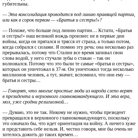
губительны.
— Эта консолидация проводится под линию правящей партии,
или как в сорок первом — «Братья и сестры!»?
— Похоже, что больше под линию партии… Кстати, «Братья
и сестры!» наш великий вождь произнес не в первые дни
войны, когда он прятался и трясся от страха, а только потом,
когда собрался с силами. Я помню эту речь: она несколько раз
прерывалась, потому что Сталин все время запивал свои
слова водой, у него стучали зубы о стакан – так он
волновался. Потому что это были те самые «братья и сестры»,
которых он уничтожал в 37-м. Он уничтожил тогда несколько
миллионов человек, а тут, значит, вспомнил, что они ему —
братья и сестры…
— Говорят, что многие простые люди из народа слепо верят
в президента и верховного главнокомандующего. И эта вера,
мол, уже сродни религиозной…
— Думаю, это не так. Никому не нужно, чтобы президент
превращался в верховного главнокомандующего, поскольку
это означало бы, что идет ориентация на войну. А ничего хуже
и представить себе нельзя. И, честно говоря, мне бы очень не
хотелось дожить до таких времен…