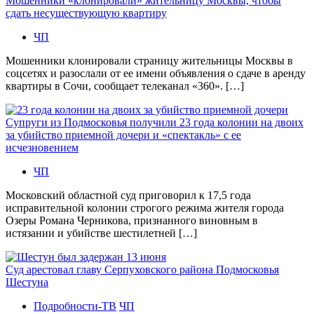
Мошенники «клонировали» жительницу Москвы, чтобы
сдать несуществующую квартиру
ЧП
Мошенники клонировали страницу жительницы Москвы в
соцсетях и разослали от ее имени объявления о сдаче в аренду
квартиры в Сочи, сообщает телеканал «360». […]
Супруги из Подмосковья получили 23 года колонии на двоих
за убийство приемной дочери и «спектакль» с ее
исчезновением
ЧП
Московский областной суд приговорил к 17,5 года
исправительной колонии строгого режима жителя города
Озеры Романа Черникова, признанного виновным в
истязании и убийстве шестилетней […]
Суд арестовал главу Серпуховского района Подмосковья
Шестуна
Подробности-ТВ
ЧП