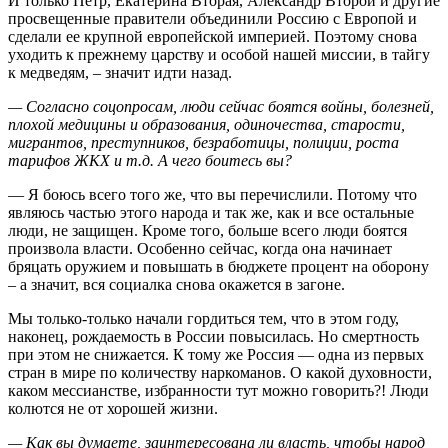
И только Петр, Екатерина Вторая, Александр Второй и другие
просвещенные правители объединили Россию с Европой и
сделали ее крупной европейской империей. Поэтому снова
уходить к прежнему царству и особой нашей миссии, в тайгу
к медведям, – значит идти назад.
— Согласно соцопросам, люди сейчас боятся войны, болезней,
плохой медицины и образования, одиночества, старости,
мигрантов, преступников, безработицы, полиции, роста
тарифов ЖКХ и т.д. А чего боитесь вы?
— Я боюсь всего того же, что вы перечислили. Потому что
являюсь частью этого народа и так же, как и все остальные
люди, не защищен. Кроме того, больше всего люди боятся
произвола власти. Особенно сейчас, когда она начинает
бряцать оружием и повышать в бюджете процент на оборону
– а значит, вся социалка снова окажется в загоне.
Мы только-только начали гордиться тем, что в этом году,
наконец, рождаемость в России повысилась. Но смертность
при этом не снижается. К тому же Россия — одна из первых
стран в мире по количеству наркоманов. О какой духовности,
каком мессианстве, избранности тут можно говорить?! Люди
колются не от хорошей жизни.
— Как вы думаете, заинтересована ли власть, чтобы народ