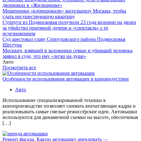
дворниках в «Жилищнике»
Мошенники «клонировали» жительницу Москвы, чтобы
сдать несуществующую квартиру
Супруги из Подмосковья получили 23 года колонии на двоих
за убийство приемной дочери и «спектакль» с ее
исчезновением
Суд арестовал главу Серпуховского района Подмосковья
Шестуна
Москвич, взявший в заложники семью и убивший человека,
заявил в суде, что ему «легко на душе»
Авто
Посмотреть все
Особенности использования автовышек в киноиндустрии
Авто
Использование специализированной техники в
кинопроизводстве позволяет снимать впечатляющие кадры и
реализовывать самые смелые режиссёрские идеи. Автовышки
используются для динамичной съемки на высоте, обеспечивая
[…]
Ремонт фасада. Какую автовышку арендовать —