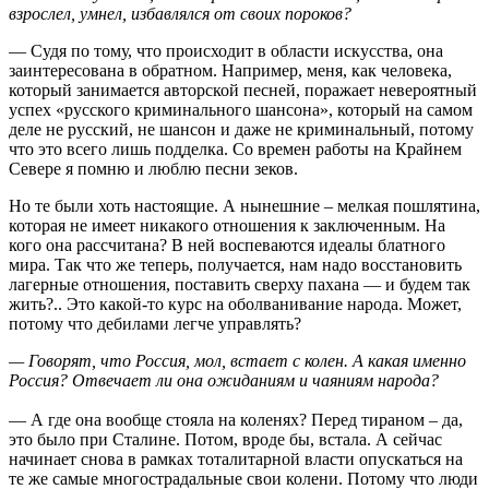
взрослел, умнел, избавлялся от своих пороков?
— Судя по тому, что происходит в области искусства, она
заинтересована в обратном. Например, меня, как человека,
который занимается авторской песней, поражает невероятный
успех «русского криминального шансона», который на самом
деле не русский, не шансон и даже не криминальный, потому
что это всего лишь подделка. Со времен работы на Крайнем
Севере я помню и люблю песни зеков.
Но те были хоть настоящие. А нынешние – мелкая пошлятина,
которая не имеет никакого отношения к заключенным. На
кого она рассчитана? В ней воспеваются идеалы блатного
мира. Так что же теперь, получается, нам надо восстановить
лагерные отношения, поставить сверху пахана — и будем так
жить?.. Это какой-то курс на оболванивание народа. Может,
потому что дебилами легче управлять?
— Говорят, что Россия, мол, встает с колен. А какая именно
Россия? Отвечает ли она ожиданиям и чаяниям народа?
— А где она вообще стояла на коленях? Перед тираном – да,
это было при Сталине. Потом, вроде бы, встала. А сейчас
начинает снова в рамках тоталитарной власти опускаться на
те же самые многострадальные свои колени. Потому что люди