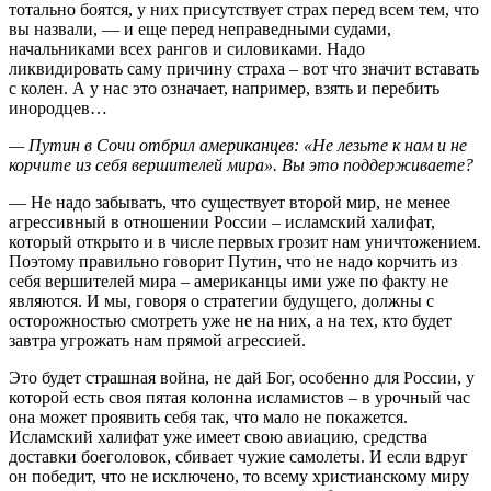
тотально боятся, у них присутствует страх перед всем тем, что
вы назвали, — и еще перед неправедными судами,
начальниками всех рангов и силовиками. Надо
ликвидировать саму причину страха – вот что значит вставать
с колен. А у нас это означает, например, взять и перебить
инородцев…
— Путин в Сочи отбрил американцев: «Не лезьте к нам и не
корчите из себя вершителей мира». Вы это поддерживаете?
— Не надо забывать, что существует второй мир, не менее
агрессивный в отношении России – исламский халифат,
который открыто и в числе первых грозит нам уничтожением.
Поэтому правильно говорит Путин, что не надо корчить из
себя вершителей мира – американцы ими уже по факту не
являются. И мы, говоря о стратегии будущего, должны с
осторожностью смотреть уже не на них, а на тех, кто будет
завтра угрожать нам прямой агрессией.
Это будет страшная война, не дай Бог, особенно для России, у
которой есть своя пятая колонна исламистов – в урочный час
она может проявить себя так, что мало не покажется.
Исламский халифат уже имеет свою авиацию, средства
доставки боеголовок, сбивает чужие самолеты. И если вдруг
он победит, что не исключено, то всему христианскому миру