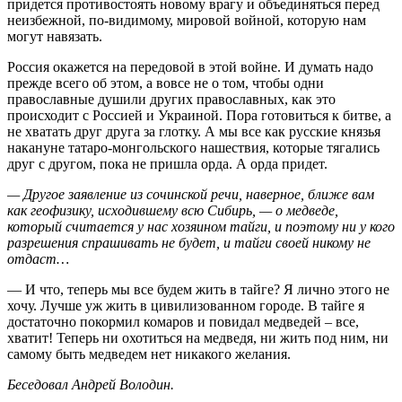
придется противостоять новому врагу и объединяться перед
неизбежной, по-видимому, мировой войной, которую нам
могут навязать.
Россия окажется на передовой в этой войне. И думать надо
прежде всего об этом, а вовсе не о том, чтобы одни
православные душили других православных, как это
происходит с Россией и Украиной. Пора готовиться к битве, а
не хватать друг друга за глотку. А мы все как русские князья
накануне татаро-монгольского нашествия, которые тягались
друг с другом, пока не пришла орда. А орда придет.
— Другое заявление из сочинской речи, наверное, ближе вам
как геофизику, исходившему всю Сибирь, — о медведе,
который считается у нас хозяином тайги, и поэтому ни у кого
разрешения спрашивать не будет, и тайги своей никому не
отдаст…
— И что, теперь мы все будем жить в тайге? Я лично этого не
хочу. Лучше уж жить в цивилизованном городе. В тайге я
достаточно покормил комаров и повидал медведей – все,
хватит! Теперь ни охотиться на медведя, ни жить под ним, ни
самому быть медведем нет никакого желания.
Беседовал Андрей Володин.