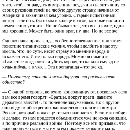
того, чтобы оправдать внутренние неудачи и свалить вину со
своих руководителей на любую другую страну, начиная от
Америки и заканчивая кем угодно. Старый испытанный
метод – считать, будто мы в кольце врагов, которые нас хотят
немедленно утопить. Но не бывает так, что все плохие, одни
мы хорошие. Может быть один враг, ну, два. Но не все же!
Однако наша пропаганда, особенно телевидение, прилагает
поистине титанические усилия, чтобы вдолбить в нас эту
мысль. Что, по сути, несет отраву во мнение народа и
искажает его. И не только народа. Можно вспомнить
«Гамлета»: когда хотели убить короля, то капали ему яд не
куда-нибудь, а в ухо… Эта пропаганда – тот же яд.
— По-вашему, санкции консолидируют или раскалывают
общество?
— С одной стороны, конечно, консолидируют, поскольку если
вам все время говорят: «Братцы, вокруг враги, давайте
держаться вместе!», то поневоле задумаешься. Но с другой —
они ведут к обострению экономического кризиса внутри
России, который пока еще только начинается. Если так пойдет
и дальше, то нам придется объединяться уже не из-за санкций,
а по причине реальной войны. Поэтому все эти призывы, что
надо вооружаться и мы им всем покажем кузькину мать, –