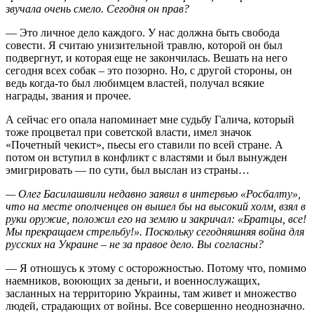
звучала очень смело. Сегодня он прав?
— Это личное дело каждого. У нас должна быть свобода
совести. Я считаю унизительной травлю, которой он был
подвергнут, и которая еще не закончилась. Вешать на него
сегодня всех собак – это позорно. Но, с другой стороны, он
ведь когда-то был любимцем властей, получал всякие
награды, звания и прочее.
А сейчас его опала напоминает мне судьбу Галича, который
тоже процветал при советской власти, имел значок
«Почетный чекист», пьесы его ставили по всей стране. А
потом он вступил в конфликт с властями и был вынужден
эмигрировать — по сути, был выслан из страны…
— Олег Басилашвили недавно заявил в интервью «Росбалту»,
что на месте ополченцев он вышел бы на высокий холм, взял в
руки оружие, положил его на землю и закричал: «Братцы, все!
Мы прекращаем стрельбу!». Поскольку сегодняшняя война для
русских на Украине – не за правое дело. Вы согласны?
— Я отношусь к этому с осторожностью. Потому что, помимо
наемников, воюющих за деньги, и военнослужащих,
засланных на территорию Украины, там живет и множество
людей, страдающих от войны. Все совершенно неоднозначно.