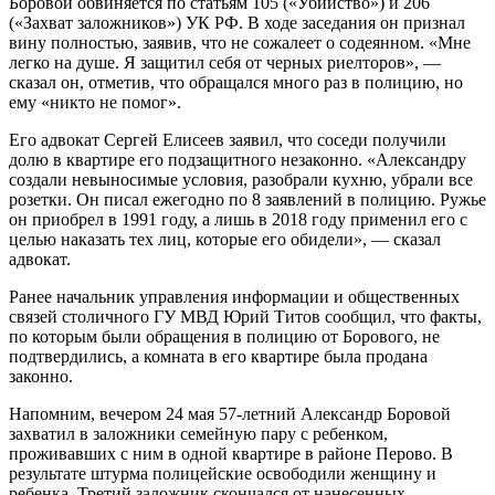
Боровой обвиняется по статьям 105 («Убийство») и 206
(«Захват заложников») УК РФ. В ходе заседания он признал
вину полностью, заявив, что не сожалеет о содеянном. «Мне
легко на душе. Я защитил себя от черных риелторов», —
сказал он, отметив, что обращался много раз в полицию, но
ему «никто не помог».
Его адвокат Сергей Елисеев заявил, что соседи получили
долю в квартире его подзащитного незаконно. «Александру
создали невыносимые условия, разобрали кухню, убрали все
розетки. Он писал ежегодно по 8 заявлений в полицию. Ружье
он приобрел в 1991 году, а лишь в 2018 году применил его с
целью наказать тех лиц, которые его обидели», — сказал
адвокат.
Ранее начальник управления информации и общественных
связей столичного ГУ МВД Юрий Титов сообщил, что факты,
по которым были обращения в полицию от Борового, не
подтвердились, а комната в его квартире была продана
законно.
Напомним, вечером 24 мая 57-летний Александр Боровой
захватил в заложники семейную пару с ребенком,
проживавших с ним в одной квартире в районе Перово. В
результате штурма полицейские освободили женщину и
ребенка. Третий заложник скончался от нанесенных