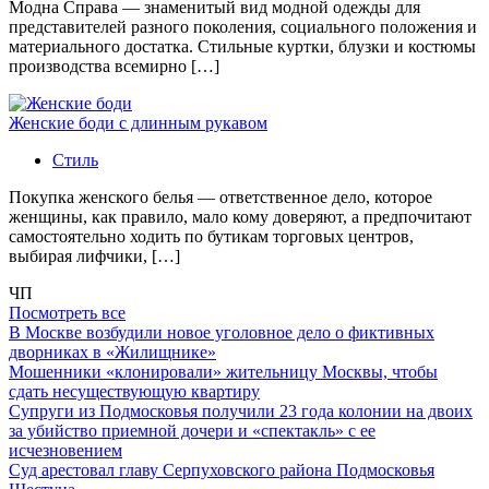
Модна Справа — знаменитый вид модной одежды для
представителей разного поколения, социального положения и
материального достатка. Стильные куртки, блузки и костюмы
производства всемирно […]
Женские боди с длинным рукавом
Стиль
Покупка женского белья — ответственное дело, которое
женщины, как правило, мало кому доверяют, а предпочитают
самостоятельно ходить по бутикам торговых центров,
выбирая лифчики, […]
ЧП
Посмотреть все
В Москве возбудили новое уголовное дело о фиктивных
дворниках в «Жилищнике»
Мошенники «клонировали» жительницу Москвы, чтобы
сдать несуществующую квартиру
Супруги из Подмосковья получили 23 года колонии на двоих
за убийство приемной дочери и «спектакль» с ее
исчезновением
Суд арестовал главу Серпуховского района Подмосковья