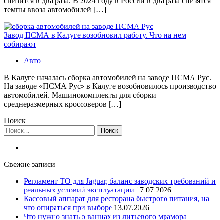
снизится в два раза. В 2024 году в России в два раза снизятся
темпы ввоза автомобилей […]
Завод ПСМА в Калуге возобновил работу. Что на нем
собирают
Авто
В Калуге началась сборка автомобилей на заводе ПСМА Рус.
На заводе «ПСМА Рус» в Калуге возобновилось производство
автомобилей. Машинокомплекты для сборки
среднеразмерных кроссоверов […]
Поиск
Найти:
Свежие записи
Регламент ТО для Jaguar, баланс заводских требований и
реальных условий эксплуатации
17.07.2026
Кассовый аппарат для ресторана быстрого питания, на
что опираться при выборе
13.07.2026
Что нужно знать о ваннах из литьевого мрамора