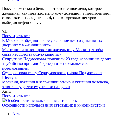
Покупка женского белья — ответственное дело, которое
женщины, как правило, мало кому доверяют, а предпочитают
самостоятельно ходить по бутикам торговых центров,
выбирая лифчики, […]
ЧП
Посмотреть все
В Москве возбудили новое уголовное дело о фиктивных
дворниках в «Жилищнике»
Мошенники «клонировали» жительницу Москвы, чтобы
сдать несуществующую квартиру
Супруги из Подмосковья получили 23 года колонии на двоих
за убийство приемной дочери и «спектакль» с ее
исчезновением
Суд арестовал главу Серпуховского района Подмосковья
Шестуна
Москвич, взявший в заложники семью и убивший человека,
заявил в суде, что ему «легко на душе»
Авто
Посмотреть все
Особенности использования автовышек в киноиндустрии
Авто