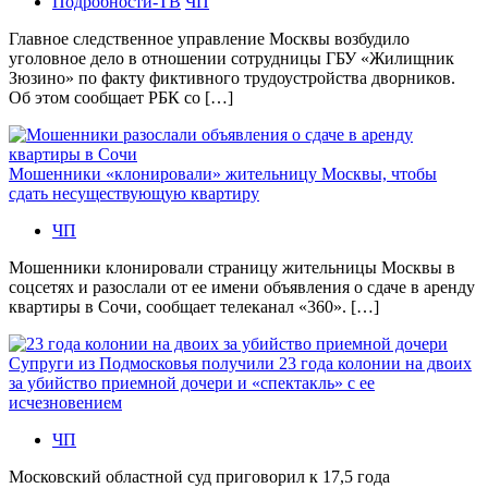
Подробности-ТВ
ЧП
Главное следственное управление Москвы возбудило
уголовное дело в отношении сотрудницы ГБУ «Жилищник
Зюзино» по факту фиктивного трудоустройства дворников.
Об этом сообщает РБК со […]
Мошенники «клонировали» жительницу Москвы, чтобы
сдать несуществующую квартиру
ЧП
Мошенники клонировали страницу жительницы Москвы в
соцсетях и разослали от ее имени объявления о сдаче в аренду
квартиры в Сочи, сообщает телеканал «360». […]
Супруги из Подмосковья получили 23 года колонии на двоих
за убийство приемной дочери и «спектакль» с ее
исчезновением
ЧП
Московский областной суд приговорил к 17,5 года