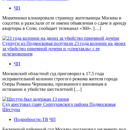
ЧП
Мошенники клонировали страницу жительницы Москвы в
соцсетях и разослали от ее имени объявления о сдаче в аренду
квартиры в Сочи, сообщает телеканал «360». […]
Супруги из Подмосковья получили 23 года колонии на двоих
за убийство приемной дочери и «спектакль» с ее
исчезновением
ЧП
Московский областной суд приговорил к 17,5 года
исправительной колонии строгого режима жителя города
Озеры Романа Черникова, признанного виновным в
истязании и убийстве шестилетней […]
Суд арестовал главу Серпуховского района Подмосковья
Шестуна
Подробности-ТВ
ЧП
Басманный районный суд Москвы постановил заключить под