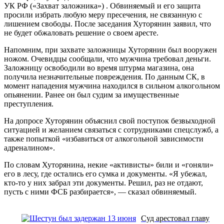
УК РФ («Захват заложника») . Обвиняемый и его защита
просили избрать любую меру пресечения, не связанную с
лишением свободы. После заседания Хуторянин заявил, что
не будет обжаловать решение о своем аресте.
Напомним, при захвате заложницы Хуторянин был вооружен
ножом. Очевидцы сообщали, что мужчина требовал деньги.
Заложницу освободили во время штурма магазина, она
получила незначительные повреждения. По данным СК, в
момент нападения мужчина находился в сильном алкогольном
опьянении. Ранее он был судим за имущественные
преступления.
На допросе Хуторянин объяснил свой поступок безвыходной
ситуацией и желанием связаться с сотрудниками спецслужб, а
также попыткой «избавиться от алкогольной зависимости
адреналином».
По словам Хуторянина, некие «активисты» били и «гоняли»
его в лесу, где остались его сумка и документы. «Я убежал,
кто-то у них забрал эти документы. Решил, раз не отдают,
пусть с ними ФСБ разбирается», — сказал обвиняемый.
Суд арестовал главу