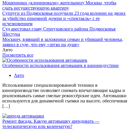
Мошенники «клонировали» жительницу Москвы, чтобы
сдать несуществующую квартиру
Супруги из Подмосковья получили 23 года колонии на двоих
за убийство приемной дочери и «спектакль» с ее
исчезновением
Суд арестовал главу Серпуховского района Подмосковья
Шестуна
Москвич, взявший в заложники семью и убивший человека,
заявил в суде, что ему «легко на душе»
Авто
Посмотреть все
Особенности использования автовышек в киноиндустрии
Авто
Использование специализированной техники в
кинопроизводстве позволяет снимать впечатляющие кадры и
реализовывать самые смелые режиссёрские идеи. Автовышки
используются для динамичной съемки на высоте, обеспечивая
[…]
Ремонт фасада. Какую автовышку арендовать —
телескопическую или коленчатую?