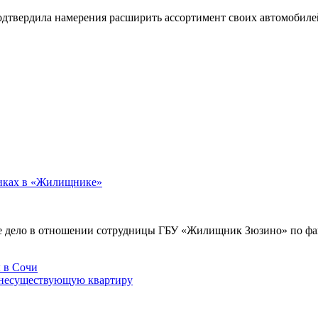
подтвердила намерения расширить ассортимент своих автомобил
никах в «Жилищнике»
е дело в отношении сотрудницы ГБУ «Жилищник Зюзино» по фак
 несуществующую квартиру