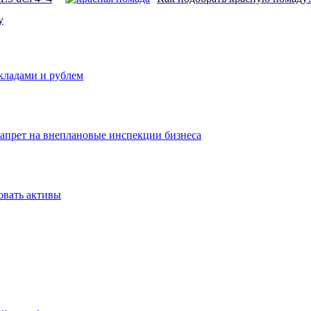
у
вкладами и рублем
запрет на внеплановые инспекции бизнеса
овать активы