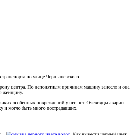
о транспорта по улице Чернышевского.
торону центра. По непонятным причинам машину занесло и она
ую женщину.
никаких особенных повреждений у нее нет. Очевидцы аварии
вку и могло быть много пострадавших.
?
Как вывести черный цвет