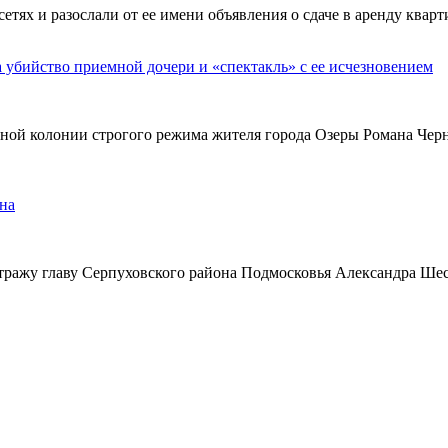
х и разослали от ее имени объявления о сдаче в аренду кварти
а убийство приемной дочери и «спектакль» с ее исчезновением
ьной колонии строгого режима жителя города Озеры Романа Чер
на
тражу главу Серпуховского района Подмосковья Александра Ше