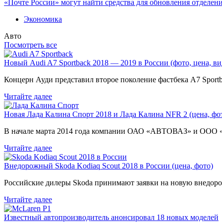
«Почте России» могут найти средства для обновления отделен
Экономика
Авто
Посмотреть все
Новый Audi A7 Sportback 2018 — 2019 в России (фото, цена, ви
Концерн Ауди представил второе поколение фастбека A7 Sport
Читайте далее
Новая Лада Калина Спорт 2018 и Лада Калина NFR 2 (цена, фот
В начале марта 2014 года компании ОАО «АВТОВАЗ» и ООО
Читайте далее
Внедорожный Skoda Kodiaq Scout 2018 в России (цена, фото)
Российские дилеры Skoda принимают заявки на новую внедоро
Читайте далее
Известный автопроизводитель анонсировал 18 новых моделей