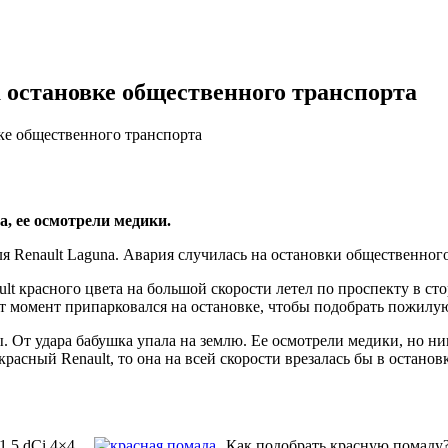
а остановке общественного транспорта
ке общественного транспорта
, ее осмотрели медики.
ля Renault Laguna. Авария случилась на остановки общественног
lt красного цвета на большой скорости летел по проспекту в с
тот момент припарковался на остановке, чтобы подобрать пожил
ы. От удара бабушка упала на землю. Ее осмотрели медики, но 
красный Renault, то она на всей скорости врезалась бы в остано
 1.5 dCi 4×4
Как подобрать красную помаду