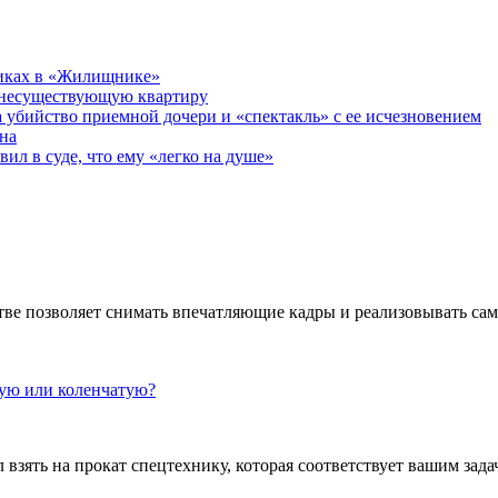
никах в «Жилищнике»
 несуществующую квартиру
а убийство приемной дочери и «спектакль» с ее исчезновением
на
ил в суде, что ему «легко на душе»
ве позволяет снимать впечатляющие кадры и реализовывать са
кую или коленчатую?
взять на прокат спецтехнику, которая соответствует вашим задач