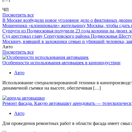
ЧП
Посмотреть все
В Москве возбудили новое уголовное дело о фиктивных двор
Мошенники «клонировали» жительницу Москвы, чтобы сдать
Супруги из Подмосковья получили 23 года колонии на двоих з
Суд арестовал главу Серпуховского района Подмосковья Шесту
Москвич, взявший в заложники семью и убивший человека, заяв
Авто
Посмотреть все
Особенности использования автовышек в киноиндустрии
Авто
Использование специализированной техники в кинопроизводст
динамичной съемки на высоте, обеспечивая […]
Ремонт фасада. Какую автовышку арендовать — телескопичес
Авто
Для проведения ремонтных работ в области фасада имеет смысл 