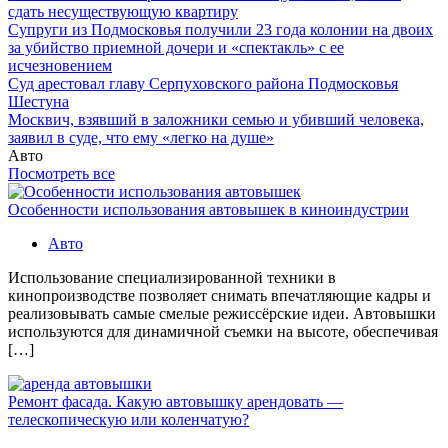
сдать несуществующую квартиру
Супруги из Подмосковья получили 23 года колонии на двоих
за убийство приемной дочери и «спектакль» с ее
исчезновением
Суд арестовал главу Серпуховского района Подмосковья
Шестуна
Москвич, взявший в заложники семью и убивший человека,
заявил в суде, что ему «легко на душе»
Авто
Посмотреть все
Особенности использования автовышек в киноиндустрии
Авто
Использование специализированной техники в
кинопроизводстве позволяет снимать впечатляющие кадры и
реализовывать самые смелые режиссёрские идеи. Автовышки
используются для динамичной съемки на высоте, обеспечивая
[…]
Ремонт фасада. Какую автовышку арендовать —
телескопическую или коленчатую?