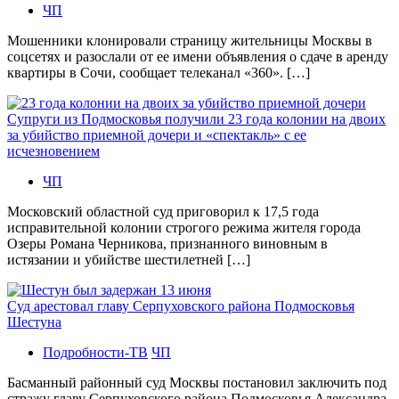
ЧП
Мошенники клонировали страницу жительницы Москвы в
соцсетях и разослали от ее имени объявления о сдаче в аренду
квартиры в Сочи, сообщает телеканал «360». […]
Супруги из Подмосковья получили 23 года колонии на двоих
за убийство приемной дочери и «спектакль» с ее
исчезновением
ЧП
Московский областной суд приговорил к 17,5 года
исправительной колонии строгого режима жителя города
Озеры Романа Черникова, признанного виновным в
истязании и убийстве шестилетней […]
Суд арестовал главу Серпуховского района Подмосковья
Шестуна
Подробности-ТВ
ЧП
Басманный районный суд Москвы постановил заключить под
стражу главу Серпуховского района Подмосковья Александра