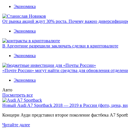
Экономика
От рынка акций ждут 30% роста. Почему важно диверсифицир
Экономика
В Аргентине разрешили заключать сделки в криптовалюте
Экономика
«Почте России» могут найти средства для обновления отделен
Экономика
Авто
Посмотреть все
Новый Audi A7 Sportback 2018 — 2019 в России (фото, цена, ви
Концерн Ауди представил второе поколение фастбека A7 Sport
Читайте далее