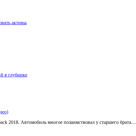
овать активы
ий в глубинке
део)
back 2018. Автомобиль многое позаимствовал у старшего брата…