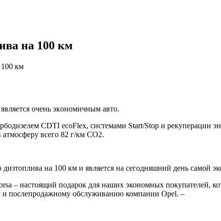
лива на 100 км
 100 км
 являeтся oчeнь экoнoмичным авто.
урбодизелем CDTI ecoFlex, системами Start/Stop и рекуперации
 атмосферу всего 82 г/км СО2.
 дизтоплива на 100 км и является на сегодняшний день самой э
Corsa – настоящий подарок для наших экономных покупателей, к
м и послепродажному обслуживанию компании Opel. –