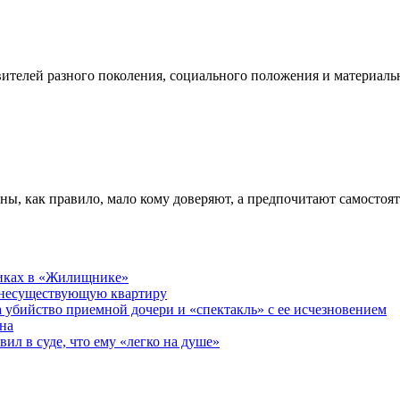
телей разного поколения, социального положения и материальн
ны, как правило, мало кому доверяют, а предпочитают самостоя
никах в «Жилищнике»
 несуществующую квартиру
а убийство приемной дочери и «спектакль» с ее исчезновением
на
ил в суде, что ему «легко на душе»