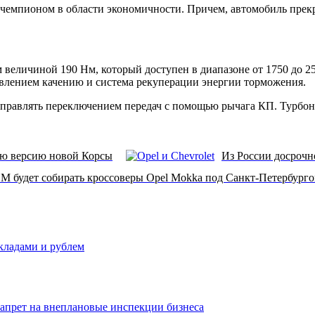
чемпионом в области экономичности. Причем, автомобиль прекра
еличиной 190 Нм, который доступен в диапазоне от 1750 до 25
влением качению и система рекуперации энергии торможения.
правлять переключением передач с помощью рычага КП. Турбона
ую версию новой Корсы
Из России досрочно
M будет собирать кроссоверы Opel Mokka под Санкт-Петербург
вкладами и рублем
запрет на внеплановые инспекции бизнеса