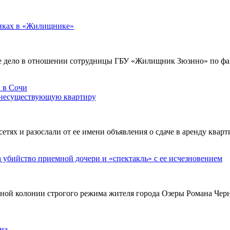
никах в «Жилищнике»
е дело в отношении сотрудницы ГБУ «Жилищник Зюзино» по фак
 несуществующую квартиру
х и разослали от ее имени объявления о сдаче в аренду кварти
а убийство приемной дочери и «спектакль» с ее исчезновением
ьной колонии строгого режима жителя города Озеры Романа Чер
на