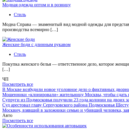
Модная одежда оптом и в розницу
Стиль
Модна Справа — знаменитый вид модной одежды для представи
производства всемирно […]
Женские боди с длинным рукавом
Стиль
Покупка женского белья — ответственное дело, которое женщи
[…]
ЧП
Посмотреть все
В Москве возбудили новое уголовное дело о фиктивных двор
Мошенники «клонировали» жительницу Москвы, чтобы сдать
Супруги из Подмосковья получили 23 года колонии на двоих з
Суд арестовал главу Серпуховского района Подмосковья Шесту
Москвич, взявший в заложники семью и убивший человека, заяв
Авто
Посмотреть все