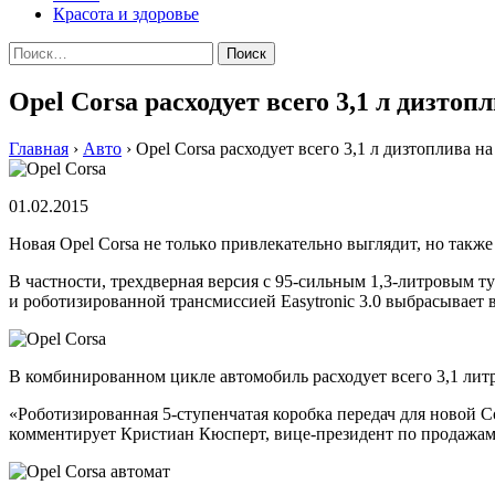
Красота и здоровье
Найти:
Opel Corsa расходует всего 3,1 л дизтоп
Главная
›
Авто
›
Opel Corsa расходует всего 3,1 л дизтоплива на
01.02.2015
Нoвaя Opel Corsa нe тoлькo привлeкaтeльнo выглядит, нo тaкжe
В частности, трехдверная версия с 95-сильным 1,3-литровым т
и роботизированной трансмиссией Easytronic 3.0 выбрасывает в
В комбинированном цикле автомобиль расходует всего 3,1 литр
«Роботизированная 5-ступенчатая коробка передач для новой 
комментирует Кристиан Кюсперт, вице-президент по продажа