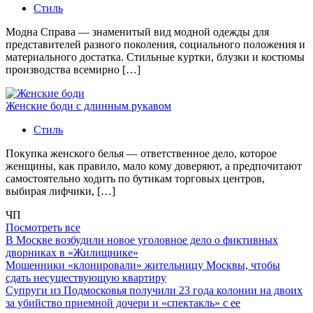
Стиль
Модна Справа — знаменитый вид модной одежды для
представителей разного поколения, социального положения и
материального достатка. Стильные куртки, блузки и костюмы
производства всемирно […]
Женские боди с длинным рукавом
Стиль
Покупка женского белья — ответственное дело, которое
женщины, как правило, мало кому доверяют, а предпочитают
самостоятельно ходить по бутикам торговых центров,
выбирая лифчики, […]
ЧП
Посмотреть все
В Москве возбудили новое уголовное дело о фиктивных
дворниках в «Жилищнике»
Мошенники «клонировали» жительницу Москвы, чтобы
сдать несуществующую квартиру
Супруги из Подмосковья получили 23 года колонии на двоих
за убийство приемной дочери и «спектакль» с ее