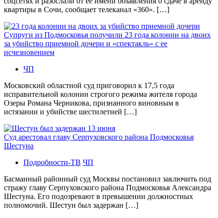
соцсетях и разослали от ее имени объявления о сдаче в аренду
квартиры в Сочи, сообщает телеканал «360». […]
Супруги из Подмосковья получили 23 года колонии на двоих
за убийство приемной дочери и «спектакль» с ее
исчезновением
ЧП
Московский областной суд приговорил к 17,5 года
исправительной колонии строгого режима жителя города
Озеры Романа Черникова, признанного виновным в
истязании и убийстве шестилетней […]
Суд арестовал главу Серпуховского района Подмосковья
Шестуна
Подробности-ТВ
ЧП
Басманный районный суд Москвы постановил заключить под
стражу главу Серпуховского района Подмосковья Александра
Шестуна. Его подозревают в превышении должностных
полномочий. Шестун был задержан […]