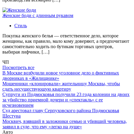
Женские боди с длинным рукавом
Стиль
Покупка женского белья — ответственное дело, которое
женщины, как правило, мало кому доверяют, а предпочитают
самостоятельно ходить по бутикам торговых центров,
выбирая лифчики, […]
ЧП
Посмотреть все
В Москве возбудили новое уголовное дело о фиктивных
дворниках в «Жилищнике»
Мошенники «клонировали» жительницу Москвы, чтобы
сдать несуществующую квартиру
Супруги из Подмосковья получили 23 года колонии на двоих
за убийство приемной дочери и «спектакль» с ее
исчезновением
Суд арестовал главу Серпуховского района Подмосковья
Шестуна
Москвич, взявший в заложники семью и убивший человека,
заявил в суде, что ему «легко на душе»
Авто