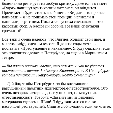
болезненно реагирует на любую критику. Даже если в газете
«Гудок» напишут критический материал, он обидится.
Прочитает и будет стоять в кабинете: «Видали, что про нас
написали!» Я не понимаю этой позиции: написали и
написали, черт с ним. Показатель успеха спектакля — это
кассовый сбор. А кассовый сбор на все наши спектакли
громадный.
Все-таки я очень надеюсь, что Гергиев охладит свой пыл, и
мы что-нибудь сделаем вместе. Я долгие годы мечтаю
поставить «Преступление и наказание». Я буду счастлив, если
это получится сделать в Петербурге, да еще и в Мариинском
театре.
— Вы часто рассказываете, что вам все никак не удается
поставить памятник Гофману в Калининграде. В Петербурге
готовы установить какую-нибудь новую скульптуру?
— Дай бог, чтобы Петербург хотя бы восстановил
разрушенный памятник архитекторам-первостроителям. Это
очень позорная история: денег у них нет, не могут никак
отреставрировать. Говорят: «Давайте мы из дешевых
материалов сделаем». Шиш! Я буду заниматься только
настоящей реставрацией. Сидите с обломками, если не хотите.