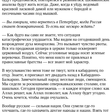
анализы будут жить всегда. Даже, когда я уйду, ведомый
красивой ласковой дамой или мужиком с бородой и
песочными часами под мышкой.
— Вы говорили, что вернетесь в Петербург, когда Россия
станет демократичной. То есть вас нескоро ждать?
— Как будто вы сами не знаете, что ситуация
катастрофически ухудшается. Мы видим на сегодняшний день
возрождение духа монархизма. Это вызывает чувство рвоты.
Вся эта продажная шушера в церкви только оскверняет
церковный воздух. Сейчас уголовные морды носят зеленые
веревочки. Понятно, что меня никто не привлекал в
православные братства — все знают мой характер.
В мусульманство меня тоже не тянут, хотя я кабардинец по
отцу. Знаете, я приезжал лет двадцать назад в Кабардино-
Балкарию. Замечательный народ: веселые люди, смеющиеся.
Мы сидели за роскошными северокавказскими столами, ели
шашлыки. Сегодня приезжаешь — и каждое второе слово: как
Аллах решит, как Аллах позволит, как Аллаху будет угодно.
Очень хочется, чтобы люди очухались.
Вообще русские — сильная нация. Они сумели где-то
улучшить, где-то одурачить другие народы и нации. Взять тот