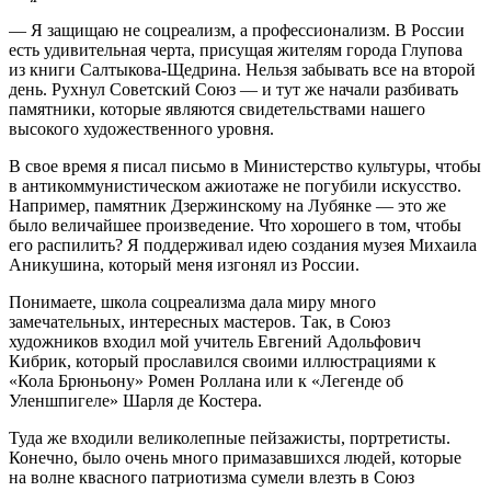
— Я защищаю не соцреализм, а профессионализм. В России
есть удивительная черта, присущая жителям города Глупова
из книги Салтыкова-Щедрина. Нельзя забывать все на второй
день. Рухнул Советский Союз — и тут же начали разбивать
памятники, которые являются свидетельствами нашего
высокого художественного уровня.
В свое время я писал письмо в Министерство культуры, чтобы
в антикоммунистическом ажиотаже не погубили искусство.
Например, памятник Дзержинскому на Лубянке — это же
было величайшее произведение. Что хорошего в том, чтобы
его распилить? Я поддерживал идею создания музея Михаила
Аникушина, который меня изгонял из России.
Понимаете, школа соцреализма дала миру много
замечательных, интересных мастеров. Так, в Союз
художников входил мой учитель Евгений Адольфович
Кибрик, который прославился своими иллюстрациями к
«Кола Брюньону» Ромен Роллана или к «Легенде об
Уленшпигеле» Шарля де Костера.
Туда же входили великолепные пейзажисты, портретисты.
Конечно, было очень много примазавшихся людей, которые
на волне квасного патриотизма сумели влезть в Союз