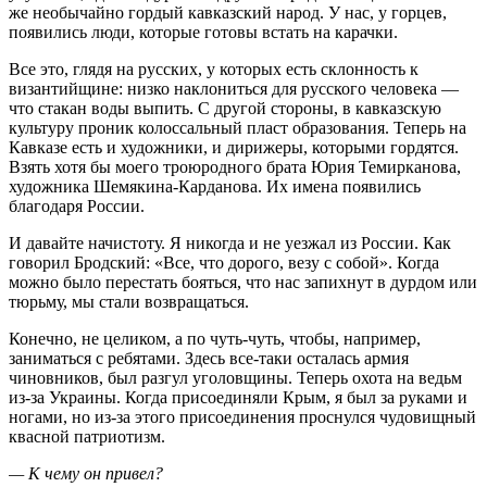
же необычайно гордый кавказский народ. У нас, у горцев,
появились люди, которые готовы встать на карачки.
Все это, глядя на русских, у которых есть склонность к
византийщине: низко наклониться для русского человека —
что стакан воды выпить. С другой стороны, в кавказскую
культуру проник колоссальный пласт образования. Теперь на
Кавказе есть и художники, и дирижеры, которыми гордятся.
Взять хотя бы моего троюродного брата Юрия Темирканова,
художника Шемякина-Карданова. Их имена появились
благодаря России.
И давайте начистоту. Я никогда и не уезжал из России. Как
говорил Бродский: «Все, что дорого, везу с собой». Когда
можно было перестать бояться, что нас запихнут в дурдом или
тюрьму, мы стали возвращаться.
Конечно, не целиком, а по чуть-чуть, чтобы, например,
заниматься с ребятами. Здесь все-таки осталась армия
чиновников, был разгул уголовщины. Теперь охота на ведьм
из-за Украины. Когда присоединяли Крым, я был за руками и
ногами, но из-за этого присоединения проснулся чудовищный
квасной патриотизм.
— К чему он привел?