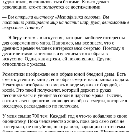
художников, воспользоваться благами. Кто-то делает
революцию, кто-то пользуется ее достижениями.
— Вы открыли выставку «Метафизика головы». Вы
постоянно разбираете мир на части: шар, рука, автомобиль в
искусстве. Почему?
— Я беру те темы в искусстве, которые наиболее интересны
для современного мира. Например, мы все знаем, что с
древних времен человек интересовался смертью. Поэтому я
десятилетиями занимаюсь изучением этого образа в
искусстве. Одни, как ацтеки, ей поклонялись. Другие
относились с ужасом.
Романтики изображали ее в образе юной бледной девы. Есть
смерть-утешительница, есть образ смерти насильника-солдата.
Некоторые изображают смерть в виде мужика с бородой, с
косой. Это такой полускелет, который держит в руках
песочные часы и уводит за собой в царство мрака. Тысячи,
сотни тысяч вариантов воплощения образа смерти, которые я
исследую, раскладываю по полочкам.
У меня свыше 700 тем. Каждый год я что-то добавляю в свою
библиотеку. Пока человечество живо, пока оно само себя не
растерзало, не погубило, не отравило, вариации на эти темы
будут продолжаться, повторяться и развиваться. Шемякинские