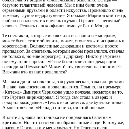
безумно талантливый человек. Мы с ним были очень
серьезными друзьями в области искусства. Произошло очень
тяжелое, глупое недоразумение. Я обожаю Мариинский театр,
люблю его коллектив и очень скучаю. Гергиев — неглупый
человек. Решить наш конфликт помогут Бах и Моцарт.
Те спектакли, которые исключили из афиши и «заперли»,
может быть, стоит обновить, может, стоит что-то исправить в
хореографии. Великолепные декорации и костюмы просто
пропадают. За спектакль, который якобы провалился, отвечал
не только я, но еще хореограф и дирижер. Никто у Гергиева
почему-то не спросил: «Разве были освистаны декорации
господина Шемякина? Может быть, свистели на костюмы?»
Все-таки кто из нас провалился?
Мы выходили на поклоны, зал рукоплескал, завалил цветами.
Я знаю, как спектакли проваливаются. Помню, на премьере
«Китежа» Дмитрия Чернякова ушло ползала, несмотря на то,
что Гергиев дирижировал. Я тогда сам стоял в дверях и
говорил выходящим: «Тем, кто останется, две бутылки пива».
А мне отвечали: «Не надо ни пива, ни этой оперы».
Видите ли, наша постановка не понравилась балетным
критикам. Но это зачастую необразованные люди. К тому же,
врагов у Гергиева и у меня хватает. Но Гергиев очень