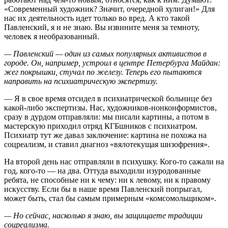
«Современный художник? Значит, очередной хулиган!» Для
нас их деятельность идет только во вред. А кто такой
Павленский, я и не знаю. Вы извините меня за темноту,
человек я необразованный.
— Павленский — один из самых популярных активистов в
городе. Он, например, устроил в центре Петербурга Майдан:
жег покрышки, стучал по железу. Теперь его пытаются
направить на психиатрическую экспертизу.
— Я в свое время отсидел в психиатрической больнице без
какой-либо экспертизы. Нас, художников-нонконформистов,
сразу в дурдом отправляли: мы писали картины, а потом в
мастерскую приходил отряд КГБшников с психиатром.
Психиатр тут же давал заключение: картина не похожа на
соцреализм, и ставил диагноз «вялотекущая шизофрения».
На второй день нас отправляли в психушку. Кого-то сажали на
год, кого-то — на два. Оттуда выходили изуродованные
ребята, не способные ни к чему: ни к левому, ни к правому
искусству. Если бы в наше время Павленский попрыгал,
может быть, стал бы самым примерным «комсомольщиком».
— Но сейчас, насколько я знаю, вы защищаете традиции
соцреализма.