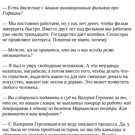
— Есть движение с вашим анимационным фильмом про
Гофмана?
— Мы постоянно работаем, но у нас нет денег, чтобы фильм
завершить быстро. Вместо двух лет над фильмом мы работаем
уже около тринадцати. Государство дает копейки. Спонсоры
не проявляют интереса. Понятия не имею, почему.
— Может, им не нравится, что вы о них всегда резко
отзываетесь?
— Я был и умру свободным человеком. А эти мерзавцы
нахапали, награбили, а потом вместо того, чтобы делать что-
то серьезное, выделить какие-то для них смешные деньги на
искусство, макают нас носом в дерьмо. Это может возмутить
любого человека.
— Вы собирались подавать в суд на Валерия Гергиева за то,
что он, по вашим словам, не выплатил гонорар за работу над
декорациями к одному из балетов Мариинского театра. Как
развивается ваш конфликт?
— С Валерием Гергиевым я не веду никакого процесса. Да, у
нас была не очень приятная история, но мы оба кавказцы и
обязательно придем к человеческому решению. Валера —