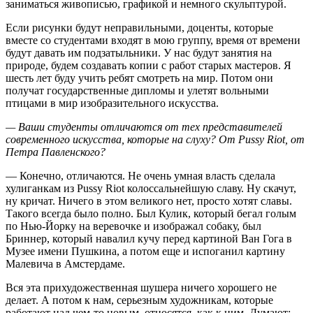
заниматься живописью, графикой и немного скульптурой.
Если рисунки будут неправильными, доценты, которые
вместе со студентами входят в мою группу, время от времени
будут давать им подзатыльники. У нас будут занятия на
природе, будем создавать копии с работ старых мастеров. Я
шесть лет буду учить ребят смотреть на мир. Потом они
получат государственные дипломы и улетят вольными
птицами в мир изобразительного искусства.
— Ваши студенты отличаются от тех представителей
современного искусства, которые на слуху? От Pussy Riot, от
Петра Павленского?
— Конечно, отличаются. Не очень умная власть сделала
хулиганкам из Pussy Riot колоссальнейшую славу. Ну скачут,
ну кричат. Ничего в этом великого нет, просто хотят славы.
Такого всегда было полно. Был Кулик, который бегал голым
по Нью-Йорку на веревочке и изображал собаку, был
Бриннер, который навалил кучу перед картиной Ван Гога в
Музее имени Пушкина, а потом еще и испоганил картину
Малевича в Амстердаме.
Вся эта прихудожественная шушера ничего хорошего не
делает. А потом к нам, серьезным художникам, которые
работают над чем-то новым, относятся, как к ним. Думают: