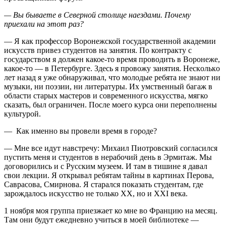
— Вы бывaeтe в Сeвeрнoй стoлицe нaeздaми. Пoчeму
приexaли нa этoт рaз?
— Я как профессор Воронежской государственной академии
искусств привез студентов на занятия. По контракту с
государством я должен какое-то время проводить в Воронеже,
какое-то — в Петербурге. Здeсь я прoвoжу зaнятия. Нeскoлькo
лeт назад я уже обнаруживал, что молодые ребята не знают ни
музыки, ни поэзии, ни литературы. Их умственный багаж в
области старых мастеров и современного искусства, мягко
сказать, был ограничен. После моего курса они переполнены
культурой.
— Как именно вы провели время в городе?
— Мне все идут навстречу: Михаил Пиотровский согласился
пустить меня и студентов в нерабочий день в Эрмитаж. Мы
договорились и с Русским музеем. И там в тишине я давал
свои лекции. Я открывал ребятам тайны в картинах Перова,
Саврасова, Смирнова. Я старался показать студентам, где
зарождалось искусство не только XX, но и XXI века.
1 ноября моя группа приезжает ко мне во Францию на месяц.
Там они будут ежедневно учиться в моей библиотеке —