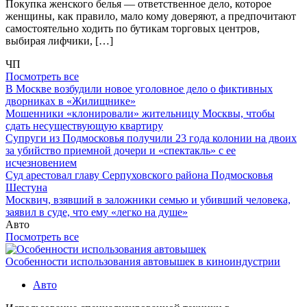
Покупка женского белья — ответственное дело, которое
женщины, как правило, мало кому доверяют, а предпочитают
самостоятельно ходить по бутикам торговых центров,
выбирая лифчики, […]
ЧП
Посмотреть все
В Москве возбудили новое уголовное дело о фиктивных
дворниках в «Жилищнике»
Мошенники «клонировали» жительницу Москвы, чтобы
сдать несуществующую квартиру
Супруги из Подмосковья получили 23 года колонии на двоих
за убийство приемной дочери и «спектакль» с ее
исчезновением
Суд арестовал главу Серпуховского района Подмосковья
Шестуна
Москвич, взявший в заложники семью и убивший человека,
заявил в суде, что ему «легко на душе»
Авто
Посмотреть все
Особенности использования автовышек в киноиндустрии
Авто