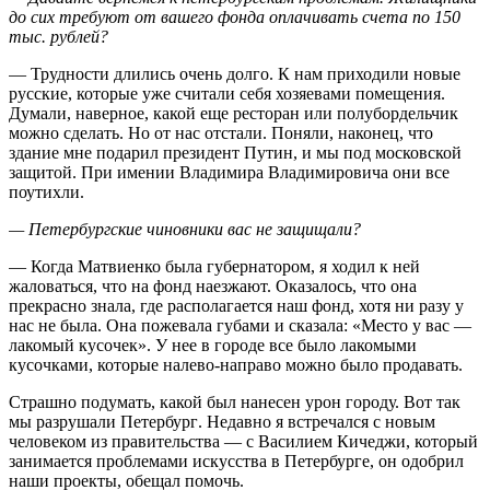
до сих требуют от вашего фонда оплачивать счета по 150
тыс. рублей?
— Трудности длились очень долго. К нам приходили новые
русские, которые уже считали себя хозяевами помещения.
Думали, наверное, какой еще ресторан или полубордельчик
можно сделать. Но от нас отстали. Поняли, наконец, что
здание мне подарил президент Путин, и мы под московской
защитой. При имении Владимира Владимировича они все
поутихли.
— Петербургские чиновники вас не защищали?
— Когда Матвиенко была губернатором, я ходил к ней
жаловаться, что на фонд наезжают. Оказалось, что она
прекрасно знала, где располагается наш фонд, хотя ни разу у
нас не была. Она пожевала губами и сказала: «Место у вас —
лакомый кусочек». У нее в городе все было лакомыми
кусочками, которые налево-направо можно было продавать.
Страшно подумать, какой был нанесен урон городу. Вот так
мы разрушали Петербург. Недавно я встречался с новым
человеком из правительства — с Василием Кичеджи, который
занимается проблемами искусства в Петербурге, он одобрил
наши проекты, обещал помочь.