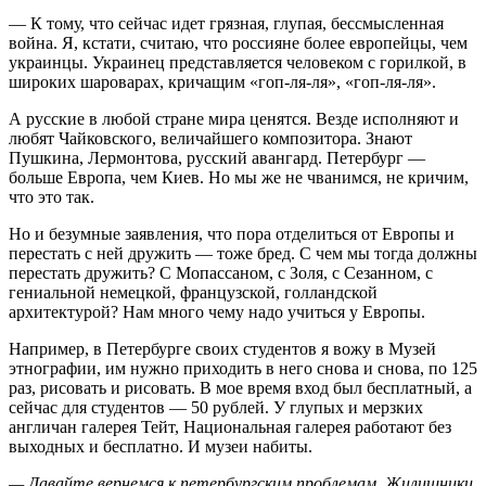
— К тому, что сейчас идет грязная, глупая, бессмысленная
война. Я, кстати, считаю, что россияне более европейцы, чем
украинцы. Украинец представляется человеком с горилкой, в
широких шароварах, кричащим «гоп-ля-ля», «гоп-ля-ля».
А русские в любой стране мира ценятся. Везде исполняют и
любят Чайковского, величайшего композитора. Знают
Пушкина, Лермонтова, русский авангард. Петербург —
больше Европа, чем Киев. Но мы же не чванимся, не кричим,
что это так.
Но и безумные заявления, что пора отделиться от Европы и
перестать с ней дружить — тоже бред. С чем мы тогда должны
перестать дружить? С Мопассаном, с Золя, с Сезанном, с
гениальной немецкой, французской, голландской
архитектурой? Нам много чему надо учиться у Европы.
Например, в Петербурге своих студентов я вожу в Музей
этнографии, им нужно приходить в него снова и снова, по 125
раз, рисовать и рисовать. В мое время вход был бесплатный, а
сейчас для студентов — 50 рублей. У глупых и мерзких
англичан галерея Тейт, Национальная галерея работают без
выходных и бесплатно. И музеи набиты.
— Давайте вернемся к петербургским проблемам. Жилищники