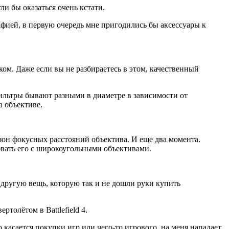
ли бы оказаться очень кстати.
рафией, в первую очередь мне пригодились бы аксессуары к
ком. Даже если вы не разбираетесь в этом, качественный
ильтры бывают разными в диаметре в зависимости от
а объективе.
зон фокусных расстояний объектива. И еще два момента.
овать его с широкоугольными объективами.
о другую вещь, которую так и не дошли руки купить
толётом в Battlefield 4.
о касается покупки игр или чего-то игрового, на меня нападает