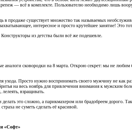
 и крепеж — всё в комплекте. Пользователю необходимо лишь во
ведь в продаже существует множество так называемых необслужи
захватывающее, интересное и просто крутейшее занятие! Это тот
. Конструкторы из детства были всё же подешевле.
ые аналоги сковородки на 8 марта. Открою секрет: мы не любим 
для ухода. Просто нужно воспринимать своего мужчину не как раз
ритья на весь ноябрь для привлечения внимания к мужским болез
 лелеять, взращивать.
делать это сложно, а парикмахером или брадобреем дорого. Так
 страха не суметь сделать её красивой.
 и «Софт»