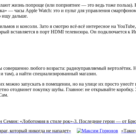
ают жизнь попроще (или поприятнее — это ведь тоже польза). 
елка» — часы Apple Watch: это и пульт для управления смартфоно
о ищу дальше.
фильмов и консоли. Зато я смотрю всё-всё интересное на YouTub
орый вставляется в порт HDMI телевизора. Он подключается к Ин
овершенно любого возраста: радиоуправляемый вертолётик. Не 
 и там), а найти специализированный магазин.
их можно запускать в помещении, но на улице их просто унесёт 
метно отодвинет покупку шубы. Главное: не открывайте коробку.
Сам.
н Семин: «Лоботомия в стиле рок»-3. Последние герои — от Брю
раг, который никогда не нападет»
«Таког