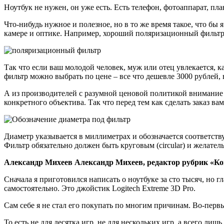
Ноутбук не нужен, он уже есть. Есть телефон, фотоаппарат, пл
Что-нибудь нужное и полезное, но в то же время такое, что бы
камере и оптике. Например, хороший поляризационный фильтр
Так что если ваш молодой человек, муж или отец увлекается, к
фильтр можно выбрать по цене – все что дешевле 3000 рублей,
А из производителей с разумной ценовой политикой внимание 
конкретного объектива. Так что перед тем как сделать заказ ва
Диаметр указывается в миллиметрах и обозначается соответств
Фильтр обязательно должен быть круговым (circular) и желате
Александр Михеев Александр Михеев, редактор рубрик «К
Сначала я приготовился написать о ноутбуке за сто тысяч, но 
самостоятельно. Это джойстик Logitech Extreme 3D Pro.
Сам себе я не стал его покупать по многим причинам. Во-первых
То есть не для десятка игр, не для нескольких игр, а всего ли