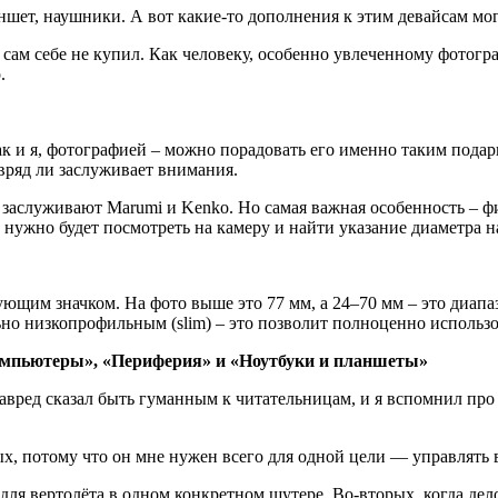
аншет, наушники. А вот какие-то дополнения к этим девайсам мог
 я сам себе не купил. Как человеку, особенно увлеченному фотог
.
ак и я, фотографией – можно порадовать его именно таким подар
 вряд ли заслуживает внимания.
заслуживают Marumi и Kenko. Но самая важная особенность – ф
м нужно будет посмотреть на камеру и найти указание диаметра н
ующим значком. На фото выше это 77 мм, а 24–70 мм – это диапа
льно низкопрофильным (slim) – это позволит полноценно использ
омпьютеры», «Периферия» и «Ноутбуки и планшеты»
главред сказал быть гуманным к читательницам, и я вспомнил пр
, потому что он мне нужен всего для одной цели — управлять вер
шь для вертолёта в одном конкретном шутере. Во-вторых, когда дел