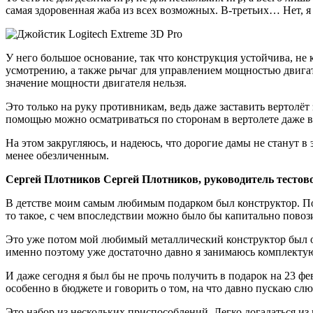
самая здоровенная жаба из всех возможных. В-третьих… Нет, я
У него большое основание, так что конструкция устойчива, не 
усмотрению, а также рычаг для управлением мощностью двигател
значение мощности двигателя нельзя.
Это только на руку противникам, ведь даже заставить вертолё
помощью можно осматриваться по сторонам в вертолете даже 
На этом закругляюсь, и надеюсь, что дорогие дамы не станут в
менее обезличенным.
Сергей Плотников Сергей Плотников, руководитель тестов
В детстве моим самым любимым подарком был конструктор. Поэт
то такое, с чем впоследствии можно было бы капитально повоз
Это уже потом мой любимый металлический конструктор был отп
именно поэтому уже достаточно давно я занимаюсь комплекту
И даже сегодня я был бы не прочь получить в подарок на 23 ф
особенно в бюджете и говорить о том, на что давно пускаю сл
Это набор из нескольких приспособлений. Легко догадаться из