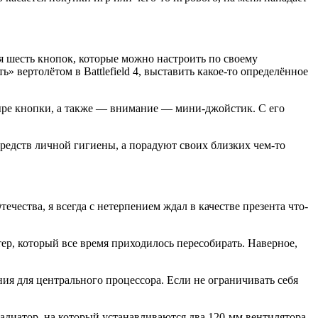
ся шесть кнопок, которые можно настроить по своему
 вертолётом в Battlefield 4, выставить какое-то определённое
етыре кнопки, а также — внимание — мини-джойстик. С его
 средств личной гигиены, а порадуют своих близких чем-то
ества, я всегда с нетерпением ждал в качестве презента что-
ер, который все время приходилось пересобирать. Наверное,
ия для центрального процессора. Если не ограничивать себя
радиатор, на который устанавливаются два 120-мм вентилятора.