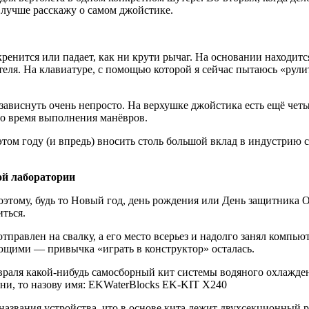
 лучше расскажу о самом джойстике.
кренится или падает, как ни крути рычаг. На основании находит
я. На клавиатуре, с помощью которой я сейчас пытаюсь «рулить»
т зависнуть очень непросто. На верхушке джойстика есть ещё ч
во время выполнения манёвров.
 этом году (и впредь) вносить столь большой вклад в индустрию
ой лаборатории
ому, будь то Новый год, день рождения или День защитника Отеч
иться.
равлен на свалку, а его место всерьез и надолго занял компьют
ющими — привычка «играть в конструктор» осталась.
евраля какой-нибудь самосборный кит системы водяного охлажден
юни, то назову имя: EKWaterBlocks EK-KIT X240
 названия устройства, что в основе кита лежит двухсекционный 