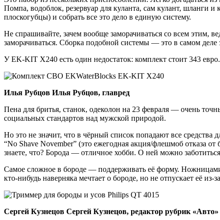
Помпа, водоблок, резервуар для куланта, сам кулант, шланги
плоскогубцы) и собрать все это дело в единую систему.
Не спрашивайте, зачем вообще заморачиваться со всем этим, 
заморачиваться. Сборка подобной системы — это в самом деле 
У EK-KIT X240 есть один недостаток: комплект стоит 343 евро
Илья Рубцов Илья Рубцов, главред
Пена для бритья, станок, одеколон на 23 февраля — очень точн
социальных стандартов над мужской природой.
Но это не значит, что в чёрный список попадают все средства 
“No Shave November” (это ежегодная акция/флешмоб отказа от б
знаете, что? Борода — отличное хобби. О ней можно заботиться,
Самое сложное в бороде — поддерживать её форму. Ножницами 
кто-нибудь наверняка мечтает о бороде, но не отпускает её из-за
Сергей Кузнецов Сергей Кузнецов, редактор рубрик «Авто»