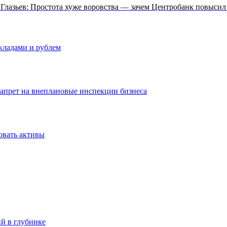
 Глазьев: Простота хуже воровства — зачем Центробанк повысил
вкладами и рублем
запрет на внеплановые инспекции бизнеса
овать активы
ий в глубинке