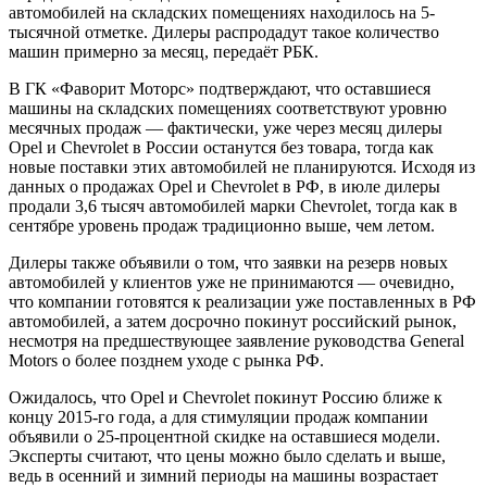
автомобилей на складских помещениях находилось на 5-
тысячной отметке. Дилеры распродадут такое количество
машин примерно за месяц, передаёт РБК.
В ГК «Фаворит Моторс» подтверждают, что оставшиеся
машины на складских помещениях соответствуют уровню
месячных продаж — фактически, уже через месяц дилеры
Opel и Chevrolet в России останутся без товара, тогда как
новые поставки этих автомобилей не планируются. Исходя из
данных о продажах Opel и Chevrolet в РФ, в июле дилеры
продали 3,6 тысяч автомобилей марки Chevrolet, тогда как в
сентябре уровень продаж традиционно выше, чем летом.
Дилеры также объявили о том, что заявки на резерв новых
автомобилей у клиентов уже не принимаются — очевидно,
что компании готовятся к реализации уже поставленных в РФ
автомобилей, а затем досрочно покинут российский рынок,
несмотря на предшествующее заявление руководства General
Motors о более позднем уходе с рынка РФ.
Ожидалось, что Opel и Chevrolet покинут Россию ближе к
концу 2015-го года, а для стимуляции продаж компании
объявили о 25-процентной скидке на оставшиеся модели.
Эксперты считают, что цены можно было сделать и выше,
ведь в осенний и зимний периоды на машины возрастает