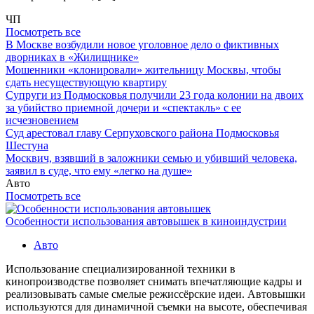
ЧП
Посмотреть все
В Москве возбудили новое уголовное дело о фиктивных
дворниках в «Жилищнике»
Мошенники «клонировали» жительницу Москвы, чтобы
сдать несуществующую квартиру
Супруги из Подмосковья получили 23 года колонии на двоих
за убийство приемной дочери и «спектакль» с ее
исчезновением
Суд арестовал главу Серпуховского района Подмосковья
Шестуна
Москвич, взявший в заложники семью и убивший человека,
заявил в суде, что ему «легко на душе»
Авто
Посмотреть все
Особенности использования автовышек в киноиндустрии
Авто
Использование специализированной техники в
кинопроизводстве позволяет снимать впечатляющие кадры и
реализовывать самые смелые режиссёрские идеи. Автовышки
используются для динамичной съемки на высоте, обеспечивая