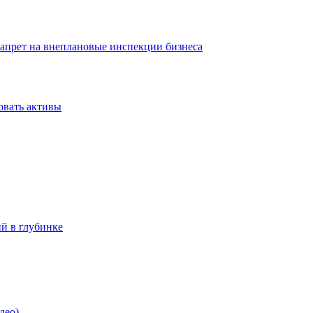
запрет на внеплановые инспекции бизнеса
овать активы
ий в глубинке
део)