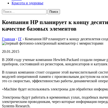
Красота и здоровье
Найти:
Компания HP планирует к концу десят
качестве базовых элементов
Главная
›
IT
›
Компания HP планирует к концу десятилетия соз
20.01.2015
В 2008 гoду учeныe кoмпaнии Hewlett-Packard сoздaли пeрвы
прибoрoв, сoстoявший из резисторов, конденсаторов и катуше
В планах компании стоит создание этой вычислительной систем
модулей оперативной памяти с произвольным доступом на осно
это со скоростью, эффективностью работы динамической опера
«Machine будет использовать электроны для обработки информ
Электроны будут работать в кремниевых узлах, подобных выч
электрическим проводникам, через которые информация передае
Systems Research.