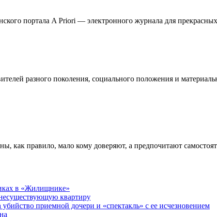
кого портала A Priori — электронного журнала для прекрасных 
телей разного поколения, социального положения и материальн
ны, как правило, мало кому доверяют, а предпочитают самостоя
никах в «Жилищнике»
 несуществующую квартиру
а убийство приемной дочери и «спектакль» с ее исчезновением
на