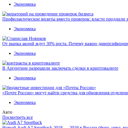
Экономика
Профилактические визиты вместо проверок: власти продлили 
Экономика
От рынка акций ждут 30% роста. Почему важно диверсифицир
Экономика
В Аргентине разрешили заключать сделки в криптовалюте
Экономика
«Почте России» могут найти средства для обновления отделен
Экономика
Авто
Посмотреть все
Новый Audi A7 Sportback 2018 — 2019 в России (фото, цена, ви