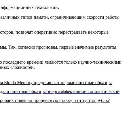
и информационных технологий.
 различных типов памяти, ограничивающим скорости работы
торов, позволят оперативно перестраивать некоторые
мы. Так, согласно прогнозам, первые значимые результаты
о последнего времени являются только научно-техническими
ичных сложностей.
я Elpida Memory представляет первые опытные образцы
здали опытные образцы энергоэффективной топологической
тробанк повысил процентную ставку и отпустил рубль?