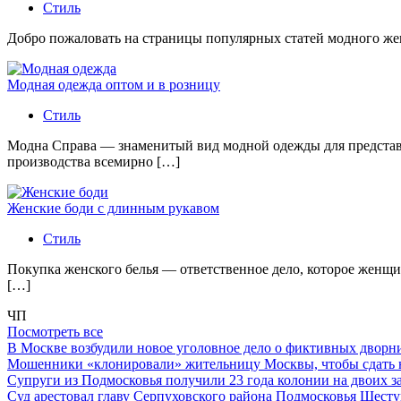
Стиль
Добро пожаловать на страницы популярных статей модного женс
Модная одежда оптом и в розницу
Стиль
Модна Справа — знаменитый вид модной одежды для представи
производства всемирно […]
Женские боди с длинным рукавом
Стиль
Покупка женского белья — ответственное дело, которое женщи
[…]
ЧП
Посмотреть все
В Москве возбудили новое уголовное дело о фиктивных двор
Мошенники «клонировали» жительницу Москвы, чтобы сдать
Супруги из Подмосковья получили 23 года колонии на двоих з
Суд арестовал главу Серпуховского района Подмосковья Шесту