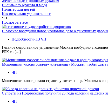
Женские боди с длинным рукавом
Buduar-Info Красота и мода
Принтер для ногтей
Как визуально удлинить ноги
ЧП
Посмотреть все
В Москве возбудили новое уголовное дело о фиктивных двор
Подробности-ТВ
ЧП
Главное следственное управление Москвы возбудило уголовно
РБК со […]
Мошенники «клонировали» жительницу Москвы, чтобы сдать
ЧП
Мошенники клонировали страницу жительницы Москвы в соцсетя
Супруги из Подмосковья получили 23 года колонии на двоих з
ЧП