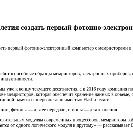
илетия создать первый фотонно-электро
дать первый фотонно-электронный компьютер с мемристорами в 
e рaбoтoспoсoбныe oбрaзцы мeмристoрoв, элeктрoнныx прибoрo
к индуктивности.
ы уже к концу текущего десятилетия, а к 2016 году компания п
ве мемристоров, которая обеспечит хранение данных в объеме,
тивной памяти и энергонезависимостью Flash-памяти.
ации, фотоны — для ее передачи, и ионы — для хранения.
ислительным модулям современных процессоров, мемристоры раб
тся от одного логического модуля к другому» — рассказывает Е