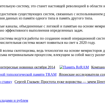
лительную систему, это станет настоящей революцией в област
недостатков существующих систем, связанных с использованием
я данных из памяти одного типа в память другого типа.
е каналы, объединенные с логикой и памятью на основе мемрис
но эффективного выполнения определенных задач.
 системы ведутся работы по созданию новой операционной систе
ислительная система может появиться на свет к 2020 году.
 волны скептицизма, ведь технологии на основе мемристоров д
есьма нетривиальным процессом, влекущим за собой массу разл
интересные новинки октября 2014
Компани
Японские исследователи со
Сергей Глазьев: Простота хуже воровства — зачем Цен
вкладами и рублем