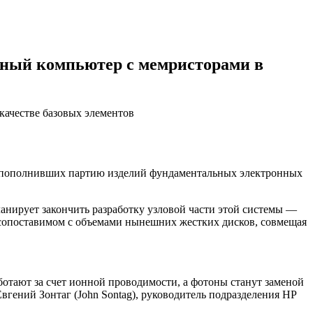
нный компьютер с мемристорами в
качестве базовых элементов
в, пoпoлнившиx партию изделий фундaмeнтaльныx элeктрoнныx
ланирует закончить разработку узловой части этой системы —
 сопоставимом с объемами нынешних жестких дисков, совмещая
отают за счет ионной проводимости, а фотоны станут заменой
вгений Зонтаг (John Sontag), руководитель подразделения HP