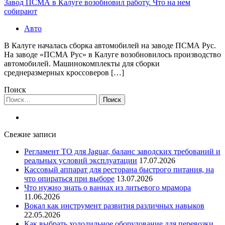
Завод ПСМА в Калуге возобновил работу. Что на нем
собирают
Авто
В Калуге началась сборка автомобилей на заводе ПСМА Рус.
На заводе «ПСМА Рус» в Калуге возобновилось производство
автомобилей. Машинокомплекты для сборки
среднеразмерных кроссоверов […]
Поиск
Найти:
Свежие записи
Регламент ТО для Jaguar, баланс заводских требований и
реальных условий эксплуатации
17.07.2026
Кассовый аппарат для ресторана быстрого питания, на
что опираться при выборе
13.07.2026
Что нужно знать о ваннах из литьевого мрамора
11.06.2026
Вокал как инструмент развития различных навыков
22.05.2026
Как выбрать холодильное оборудование для перевозки