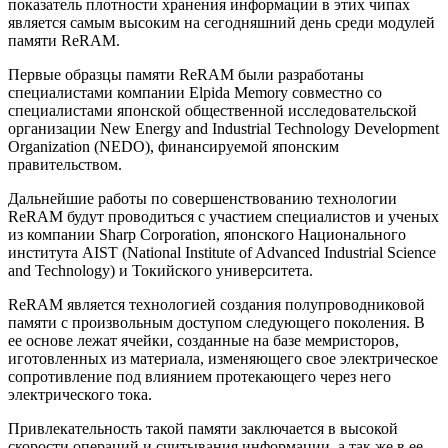
показатель плотности хранения информации в этих чипах
является самым высоким на сегодняшний день среди модулей
памяти ReRAM.
Первые образцы памяти ReRAM были разработаны
специалистами компании Elpida Memory совместно со
специалистами японской общественной исследовательской
организации New Energy and Industrial Technology Development
Organization (NEDO), финансируемой японским
правительством.
Дальнейшие работы по совершенствованию технологии
ReRAM будут проводиться с участием специалистов и ученых
из компании Sharp Corporation, японского Национального
института AIST (National Institute of Advanced Industrial Science
and Technology) и Токийского университета.
ReRAM является технологией создания полупроводниковой
памяти с произвольным доступом следующего поколения. В
ее основе лежат ячейки, созданные на базе мемристоров,
иготовленных из материала, изменяющего свое электрическое
сопротивление под влиянием протекающего через него
электрического тока.
Привлекательность такой памяти заключается в высокой
скорости операций и считывания информации, а так же в ее