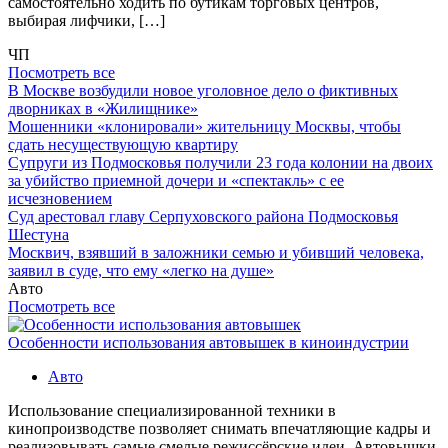
самостоятельно ходить по бутикам торговых центров,
выбирая лифчики, […]
ЧП
Посмотреть все
В Москве возбудили новое уголовное дело о фиктивных
дворниках в «Жилищнике»
Мошенники «клонировали» жительницу Москвы, чтобы
сдать несуществующую квартиру
Супруги из Подмосковья получили 23 года колонии на двоих
за убийство приемной дочери и «спектакль» с ее
исчезновением
Суд арестовал главу Серпуховского района Подмосковья
Шестуна
Москвич, взявший в заложники семью и убивший человека,
заявил в суде, что ему «легко на душе»
Авто
Посмотреть все
Особенности использования автовышек в киноиндустрии
Авто
Использование специализированной техники в
кинопроизводстве позволяет снимать впечатляющие кадры и
реализовывать самые смелые режиссёрские идеи. Автовышки