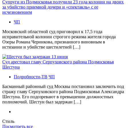
Супруги из Подмосковья получили 23 года колонии на двоих
за убийство приемной дочери и «спектакль» с ее
исчезновением
ЧП
Московский областной суд приговорил к 17,5 года
исправительной колонии строгого режима жителя города
Озеры Романа Черникова, признанного виновным в
истязании и убийстве шестилетней […]
Суд арестовал главу Серпуховского района Подмосковья
Шестуна
Подробности-ТВ
ЧП
Басманный районный суд Москвы постановил заключить под
стражу главу Серпуховского района Подмосковья Александра
Шестуна. Его подозревают в превышении должностных
полномочий. Шестун был задержан […]
Стиль
Посмотреть все