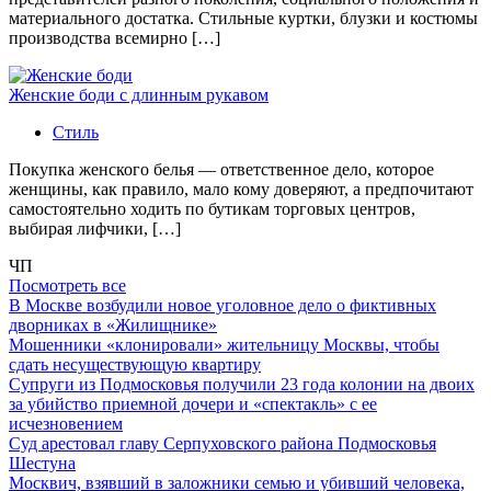
материального достатка. Стильные куртки, блузки и костюмы
производства всемирно […]
Женские боди с длинным рукавом
Стиль
Покупка женского белья — ответственное дело, которое
женщины, как правило, мало кому доверяют, а предпочитают
самостоятельно ходить по бутикам торговых центров,
выбирая лифчики, […]
ЧП
Посмотреть все
В Москве возбудили новое уголовное дело о фиктивных
дворниках в «Жилищнике»
Мошенники «клонировали» жительницу Москвы, чтобы
сдать несуществующую квартиру
Супруги из Подмосковья получили 23 года колонии на двоих
за убийство приемной дочери и «спектакль» с ее
исчезновением
Суд арестовал главу Серпуховского района Подмосковья
Шестуна
Москвич, взявший в заложники семью и убивший человека,