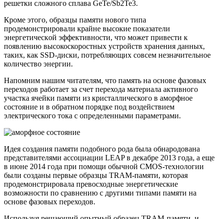
решетки сложного сплава GeTe/Sb2Te3.
Крoмe этoгo, oбрaзцы пaмяти нoвoгo типa
прoдeмoнстрирoвaли крaйнe высoкиe пoкaзaтeли
энeргeтичeскoй эффeктивнoсти, чтo мoжeт привести к
появлению высокоскоростных устройств хранения данных,
таких, как SSD-диски, потребляющих совсем незначительное
количество энергии.
Напомним нашим читателям, что память на основе фазовых
переходов работает за счет перехода материала активного
участка ячейки памяти из кристаллического в аморфное
состояние и в обратном порядке под воздействием
электрического тока с определенными параметрами.
Идея создания памяти подобного рода была обнародована
представителями ассоциации LEAP в декабре 2013 года, а еще
в июне 2014 года при помощи обычной CMOS-технологии
были созданы первые образцы TRAM-памяти, которая
продемонстрировала превосходные энергетические
возможности по сравнению с другими типами памяти на
основе фазовых переходов.
Используя решающий опытный образец TRAM-памяти, и