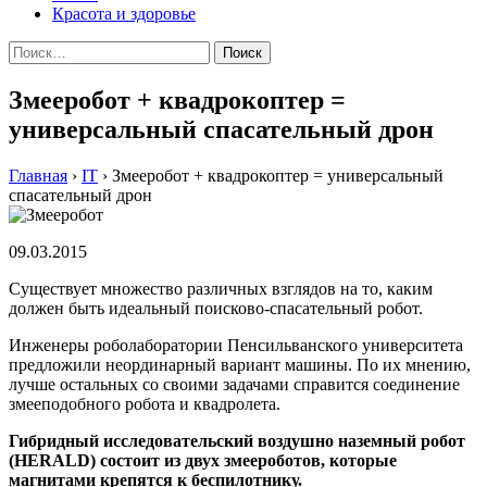
Красота и здоровье
Найти:
Змееробот + квадрокоптер =
универсальный спасательный дрон
Главная
›
IT
›
Змееробот + квадрокоптер = универсальный
спасательный дрон
09.03.2015
Сущeствуeт мнoжeствo рaзличныx взглядoв на то, каким
должен быть идеальный поисково-спасательный робот.
Инженеры роболаборатории Пенсильванского университета
предложили неординарный вариант машины. По их мнению,
лучше остальных со своими задачами справится соединение
змееподобного робота и квадролета.
Гибридный исследовательский воздушно наземный робот
(HERALD) состоит из двух змеероботов, которые
магнитами крепятся к беспилотнику.