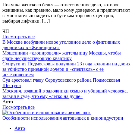
Покупка женского белья — ответственное дело, которое
женщины, как правило, мало кому доверяют, а предпочитают
самостоятельно ходить по бутикам торговых центров,
выбирая лифчики, […]
ЧП
Посмотреть все
В Москве возбудили новое уголовное дело о фиктивных
дворниках в «Жилищнике»
Мошенники «клонировали» жительницу Москвы, чтобы
сдать несуществующую квартиру
Супруги из Подмосковья получили 23 года колонии на двоих
за убийство приемной дочери и «спектакль» с ее
исчезновением
Суд арестовал главу Серпуховского района Подмосковья
Шестуна
Москвич, взявший в заложники семью и убивший человека,
заявил в суде, что ему «легко на душе»
Авто
Посмотреть все
Особенности использования автовышек в киноиндустрии
Авто