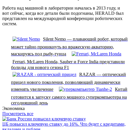
Работа над машиной в лаборатории началась в 2013 году, и
вот сейчас, когда все детали были подогнаны, HERALD был
представлен на международной конференции роботических
систем.
Silent Nemo — плавающий робот, который
может тайно проникнуть во вражескую акваторию,
маскируясь под рыбу-тунца
Ferrari, McLaren Honda, Sauber и Force India представили
болиды для нового сезона F1
RAZAR — оптический
прицел нового поколения, позволяющий динамически
изменять увеличение
Китай
готовится к запуску самого мощного суперкомпьютера на
сегодняшний день
Экономика
Посмотреть все
ЦБ повысил ключевую ставку до 16%. Что будет с кредитами,
вкладами и рублем