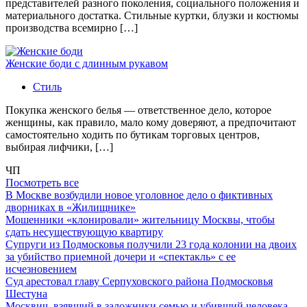
представителей разного поколения, социального положения и
материального достатка. Стильные куртки, блузки и костюмы
производства всемирно […]
Женские боди с длинным рукавом
Стиль
Покупка женского белья — ответственное дело, которое
женщины, как правило, мало кому доверяют, а предпочитают
самостоятельно ходить по бутикам торговых центров,
выбирая лифчики, […]
ЧП
Посмотреть все
В Москве возбудили новое уголовное дело о фиктивных
дворниках в «Жилищнике»
Мошенники «клонировали» жительницу Москвы, чтобы
сдать несуществующую квартиру
Супруги из Подмосковья получили 23 года колонии на двоих
за убийство приемной дочери и «спектакль» с ее
исчезновением
Суд арестовал главу Серпуховского района Подмосковья
Шестуна
Москвич, взявший в заложники семью и убивший человека,