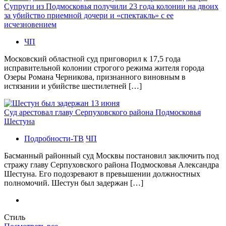
Супруги из Подмосковья получили 23 года колонии на двоих
за убийство приемной дочери и «спектакль» с ее
исчезновением
ЧП
Московский областной суд приговорил к 17,5 года
исправительной колонии строгого режима жителя города
Озеры Романа Черникова, признанного виновным в
истязании и убийстве шестилетней […]
Суд арестовал главу Серпуховского района Подмосковья
Шестуна
Подробности-ТВ
ЧП
Басманный районный суд Москвы постановил заключить под
стражу главу Серпуховского района Подмосковья Александра
Шестуна. Его подозревают в превышении должностных
полномочий. Шестун был задержан […]
Стиль