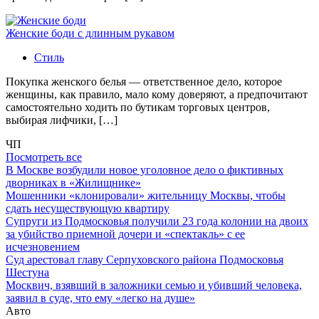
Женские боди с длинным рукавом
Стиль
Покупка женского белья — ответственное дело, которое
женщины, как правило, мало кому доверяют, а предпочитают
самостоятельно ходить по бутикам торговых центров,
выбирая лифчики, […]
ЧП
Посмотреть все
В Москве возбудили новое уголовное дело о фиктивных
дворниках в «Жилищнике»
Мошенники «клонировали» жительницу Москвы, чтобы
сдать несуществующую квартиру
Супруги из Подмосковья получили 23 года колонии на двоих
за убийство приемной дочери и «спектакль» с ее
исчезновением
Суд арестовал главу Серпуховского района Подмосковья
Шестуна
Москвич, взявший в заложники семью и убивший человека,
заявил в суде, что ему «легко на душе»
Авто