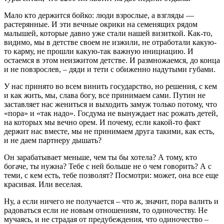
Мало кто держится бойко: люди взрослые, а взгляды —
растерянные. И эти вечные окрики на семенящих рядом
малышей, которые давно уже стали нашей визиткой. Как-то,
видимо, мы в детстве своем не изжили, не отработали какую-
то карму, не прошли какую-так важную инициацию. И
остаемся в этом неизжитом детстве. И размножаемся, до конца
и не повзрослев, – дяди и тети с обиженно надутыми губами.
У нас принято во всем винить государство, но решения, с кем
и как жить, мы, слава богу, все принимаем сами. Путин не
заставляет нас жениться и выходить замуж только потому, что
«пора» и «так надо». Госдума не вынуждает нас рожать детей,
на которых мы вечно орем. И почему, если какой-то факт
держит нас вместе, мы не принимаем друга такими, как есть,
и не даем партнеру дышать?
Он зарабатывает меньше, чем ты бы хотела? А тому, кто
богаче, ты нужна? Тебе с ней больше не о чем говорить? А с
теми, с кем есть, тебе позволят? Посмотри: может, она все еще
красивая. Или веселая.
Ну, а если ничего не получается – что ж, значит, пора валить и
радоваться если не новым отношениям, то одиночеству. Не
мучаясь, и не страдая от предубеждения, что одиночество –