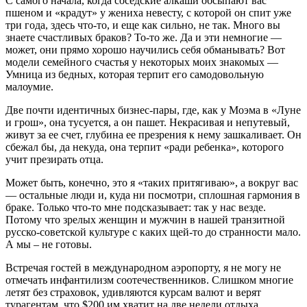
С самого начала, когда соседские алкаши обсыпают вас
пшеном и «крадут» у жениха невесту, с которой он спит уже
три года, здесь что-то, и еще как сильно, не так. Много вы
знаете счастливых браков? То-то же. Да и эти немногие —
может, они прямо хорошо научились себя обманывать? Вот
модели семейного счастья у некоторых моих знакомых —
Умница из бедных, которая терпит его самодовольную
малоумие.
Две почти идентичных бизнес-пары, где, как у Моэма в «Луне
и грош», она тусуется, а он пашет. Некрасивая и непутевый,
живут за ее счет, глубина ее презрения к нему зашкаливает. Он
сбежал бы, да некуда, она терпит «ради ребенка», которого
учит презирать отца.
Может быть, конечно, это я «таких притягиваю», а вокруг вас
— остальные люди и, куда ни посмотри, сплошная гармония в
браке. Только что-то мне подсказывает: так у нас везде.
Потому что зрелых женщин и мужчин в нашей транзитной
русско-советской культуре с каких щей-то до странности мало.
А мы – не готовы.
Встречая гостей в международном аэропорту, я не могу не
отмечать инфантилизм соотечественников. Слишком многие
летят без страховок, удивляются курсам валют и верят
турагентам, что $200 им хватит на две недели отдыха.