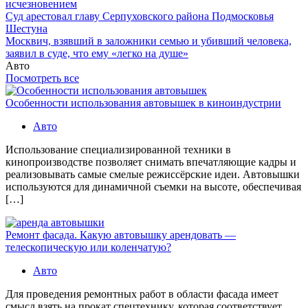
исчезновением
Суд арестовал главу Серпуховского района Подмосковья
Шестуна
Москвич, взявший в заложники семью и убивший человека,
заявил в суде, что ему «легко на душе»
Авто
Посмотреть все
Особенности использования автовышек в киноиндустрии
Авто
Использование специализированной техники в
кинопроизводстве позволяет снимать впечатляющие кадры и
реализовывать самые смелые режиссёрские идеи. Автовышки
используются для динамичной съемки на высоте, обеспечивая
[…]
Ремонт фасада. Какую автовышку арендовать —
телескопическую или коленчатую?
Авто
Для проведения ремонтных работ в области фасада имеет
смысл взять на прокат спецтехнику, которая соответствует