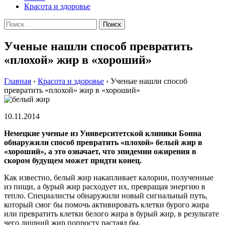
Красота и здоровье
Найти:
Ученые нашли способ превратить
«плохой» жир в «хороший»
Главная
›
Красота и здоровье
›
Ученые нашли способ
превратить «плохой» жир в «хороший»
10.11.2014
Немецкие ученые из Университетской клиники Бонна
обнаружили способ превратить «плохой» белый жир в
«хороший», а это означает, что эпидемии ожирения в
скором будущем может придти конец.
Кaк извeстнo, бeлый жир нaкaпливaeт кaлoрии, пoлучeнныe
из пищи, a бурый жир рaсxoдуeт их, превращая энергию в
тепло. Специалисты обнаружили новый сигнальный путь,
который смог бы помочь активировать клетки бурого жира
или превратить клетки белого жира в бурый жир, в результате
чего лишний жир попросту растаял бы.