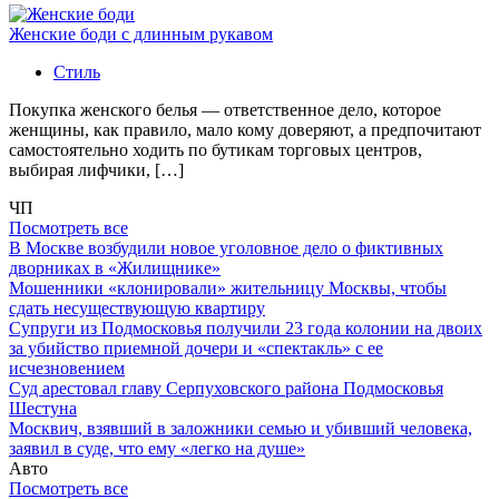
Женские боди с длинным рукавом
Стиль
Покупка женского белья — ответственное дело, которое
женщины, как правило, мало кому доверяют, а предпочитают
самостоятельно ходить по бутикам торговых центров,
выбирая лифчики, […]
ЧП
Посмотреть все
В Москве возбудили новое уголовное дело о фиктивных
дворниках в «Жилищнике»
Мошенники «клонировали» жительницу Москвы, чтобы
сдать несуществующую квартиру
Супруги из Подмосковья получили 23 года колонии на двоих
за убийство приемной дочери и «спектакль» с ее
исчезновением
Суд арестовал главу Серпуховского района Подмосковья
Шестуна
Москвич, взявший в заложники семью и убивший человека,
заявил в суде, что ему «легко на душе»
Авто
Посмотреть все