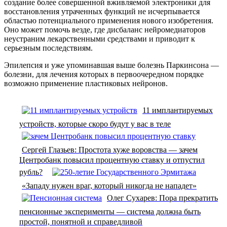
создание более совершенной вживляемой электроники для
восстановления утраченных функций не исчерпывается
областью потенциального применения нового изобретения.
Оно может помочь везде, где дисбаланс нейромедиаторов
неустраним лекарственными средствами и приводит к
серьезным последствиям.
Эпилепсия и уже упоминавшая выше болезнь Паркинсона —
болезни, для лечения которых в первоочередном порядке
возможно применение пластиковых нейронов.
11 имплантируемых
устройств, которые скоро будут у вас в теле
Сергей Глазьев: Простота хуже воровства — зачем
Центробанк повысил процентную ставку и отпустил
рубль?
«Западу нужен враг, который никогда не нападет»
Олег Сухарев: Пора прекратить
пенсионные эксперименты — система должна быть
простой, понятной и справедливой