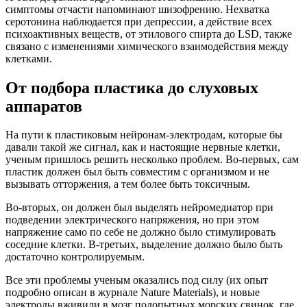
симптомы отчасти напоминают шизофрению. Нехватка
серотонина наблюдается при депрессии, а действие всех
психоактивных веществ, от этилового спирта до LSD, также
связано с изменениями химического взаимодействия между
клетками.
От подбора пластика до слуховых
аппаратов
На пути к пластиковым нейронам-электродам, которые бы
давали такой же сигнал, как и настоящие нервные клетки,
ученым пришлось решить несколько проблем. Во-первых, сам
пластик должен был быть совместим с организмом и не
вызывать отторжения, а тем более быть токсичным.
Во-вторых, он должен был выделять нейромедиатор при
подведении электрического напряжения, но при этом
напряжение само по себе не должно было стимулировать
соседние клетки. В-третьих, выделение должно было быть
достаточно контролируемым.
Все эти проблемы ученым оказались под силу (их опыт
подробно описан в журнале Nature Materials), и новые
электроды вживили в мозг подопытных морских свинок, где