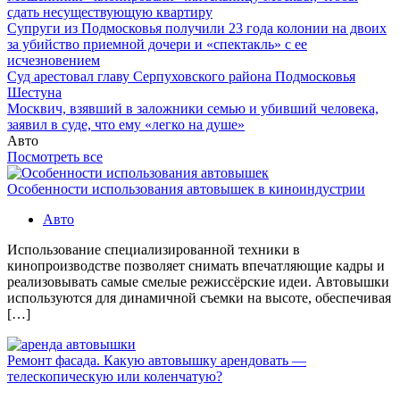
сдать несуществующую квартиру
Супруги из Подмосковья получили 23 года колонии на двоих
за убийство приемной дочери и «спектакль» с ее
исчезновением
Суд арестовал главу Серпуховского района Подмосковья
Шестуна
Москвич, взявший в заложники семью и убивший человека,
заявил в суде, что ему «легко на душе»
Авто
Посмотреть все
Особенности использования автовышек в киноиндустрии
Авто
Использование специализированной техники в
кинопроизводстве позволяет снимать впечатляющие кадры и
реализовывать самые смелые режиссёрские идеи. Автовышки
используются для динамичной съемки на высоте, обеспечивая
[…]
Ремонт фасада. Какую автовышку арендовать —
телескопическую или коленчатую?