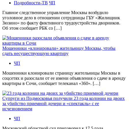
Подробности-ТВ
ЧП
Главное следственное управление Москвы возбудило
уголовное дело в отношении сотрудницы ГБУ «Жилищник
Зюзино» по факту фиктивного трудоустройства дворников.
Об этом сообщает РБК со […]
Мошенники «клонировали» жительницу Москвы, чтобы
сдать несуществующую квартиру
ЧП
Мошенники клонировали страницу жительницы Москвы в
соцсетях и разослали от ее имени объявления о сдаче в аренду
квартиры в Сочи, сообщает телеканал «360». […]
Супруги из Подмосковья получили 23 года колонии на двоих
за убийство приемной дочери и «спектакль» с ее
исчезновением
ЧП
Московский областной суд приговорил к 17,5 года