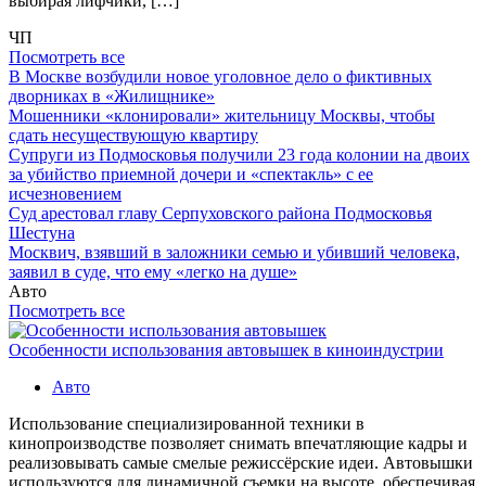
выбирая лифчики, […]
ЧП
Посмотреть все
В Москве возбудили новое уголовное дело о фиктивных
дворниках в «Жилищнике»
Мошенники «клонировали» жительницу Москвы, чтобы
сдать несуществующую квартиру
Супруги из Подмосковья получили 23 года колонии на двоих
за убийство приемной дочери и «спектакль» с ее
исчезновением
Суд арестовал главу Серпуховского района Подмосковья
Шестуна
Москвич, взявший в заложники семью и убивший человека,
заявил в суде, что ему «легко на душе»
Авто
Посмотреть все
Особенности использования автовышек в киноиндустрии
Авто
Использование специализированной техники в
кинопроизводстве позволяет снимать впечатляющие кадры и
реализовывать самые смелые режиссёрские идеи. Автовышки
используются для динамичной съемки на высоте, обеспечивая