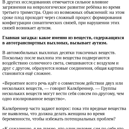
В других исследованиях отмечается сильное влияние
загрязнения на неврологическое развитие ребёнка во время
третьего триместра. Одно из возможных объяснений: на этом
сроке плод проходит через сложный процесс формирования
конфигурации синаптических связей, при нарушении этих
связей возникает аутизм.
Главная загадка: какое именно из веществ, содержащихся
в автотранспортных выхлопах, вызывает аутизм.
В автомобильных выхлопах десятки токсичных веществ.
Поскольку после выхлопа эти вещества подвергаются
воздействию солнечного света, смешиваются с воздухом и
друг с другом, образуются новые соединения, общая картина
становится ещё сложнее.
«Вероятнее всего речь идёт о совместном действии двух или
нескольких веществ, ― говорит Калкбреннер. — Группы
нескольких веществ могут вести себя совсем по-другому, чем
одно изолированное вещество».
Калкбреннер часто задают вопрос: пока эти вредные вещества
не выявлены, что должна делать женщина во время
беременности, чтобы избежать потенциальных проблем?
«К сожалению, я не думаю, что один человек сам по себе что-