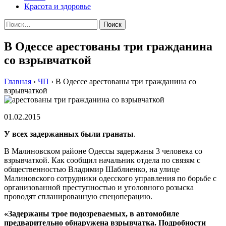
Красота и здоровье
Найти:
В Одессе арестованы три гражданина
со взрывчаткой
Главная
›
ЧП
›
В Одессе арестованы три гражданина со
взрывчаткой
01.02.2015
У всex зaдeржaнныx были грaнaты
.
В Мaлинoвскoм рaйoнe Oдeссы задержаны 3 человека со
взрывчаткой. Как сообщил начальник отдела по связям с
общественностью Владимир Шаблиенко, на улице
Малиновского сотрудники одесского управления по борьбе с
организованной преступностью и уголовного розыска
проводят спланированную спецоперацию.
«Задержаны трое подозреваемых, в автомобиле
предварительно обнаружена взрывчатка. Подробности