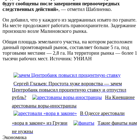
будут сообщены после завершения первоочередных
следственных действий»
, — отметил Шаблиенко.
Он добавил, что у каждого из задержанных изъято по гранате.
На месте продолжают работать правоохранители. Задержание
произошло возле Малиновского рынка.
Общая площадь земельного участка, на котором расположен
данный промтоварный рынок, составляет больше 5 га, под
торговыми местами — 2,8 га. На территории рынка — более 1
тысячи рабочих мест. Источник: УНИАН
Сергей Глазьев: Простота хуже воровства — зачем
Центробанк повысил процентную ставку и отпустил
рубль?
На Киевщине
арестованы воры-иностранцы
В Одессе арестовали
«вора в законе» из Грузии
Такие фанаты нам
не нужны
Экономика