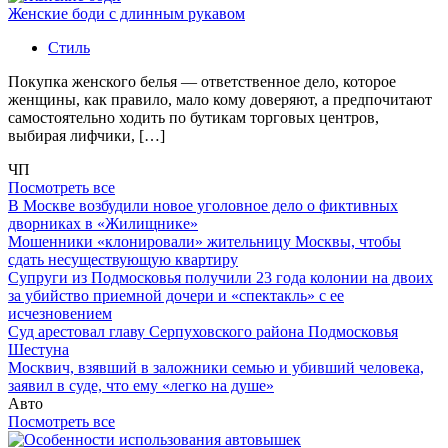
Женские боди с длинным рукавом
Стиль
Покупка женского белья — ответственное дело, которое
женщины, как правило, мало кому доверяют, а предпочитают
самостоятельно ходить по бутикам торговых центров,
выбирая лифчики, […]
ЧП
Посмотреть все
В Москве возбудили новое уголовное дело о фиктивных
дворниках в «Жилищнике»
Мошенники «клонировали» жительницу Москвы, чтобы
сдать несуществующую квартиру
Супруги из Подмосковья получили 23 года колонии на двоих
за убийство приемной дочери и «спектакль» с ее
исчезновением
Суд арестовал главу Серпуховского района Подмосковья
Шестуна
Москвич, взявший в заложники семью и убивший человека,
заявил в суде, что ему «легко на душе»
Авто
Посмотреть все