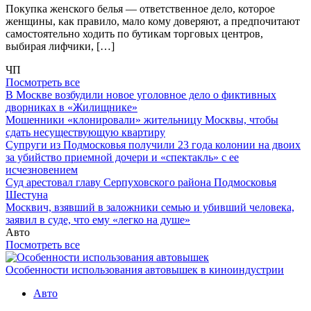
Покупка женского белья — ответственное дело, которое
женщины, как правило, мало кому доверяют, а предпочитают
самостоятельно ходить по бутикам торговых центров,
выбирая лифчики, […]
ЧП
Посмотреть все
В Москве возбудили новое уголовное дело о фиктивных
дворниках в «Жилищнике»
Мошенники «клонировали» жительницу Москвы, чтобы
сдать несуществующую квартиру
Супруги из Подмосковья получили 23 года колонии на двоих
за убийство приемной дочери и «спектакль» с ее
исчезновением
Суд арестовал главу Серпуховского района Подмосковья
Шестуна
Москвич, взявший в заложники семью и убивший человека,
заявил в суде, что ему «легко на душе»
Авто
Посмотреть все
Особенности использования автовышек в киноиндустрии
Авто