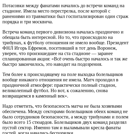
Потасовки между фанатами начались до встречи команд на
стадионе. Имела место перестрелка, после которой с
ранениями из травматики был госпитализирован один страж
порядка и три москвича.
Встреча команд первого дивизиона началась празднично и
обещала быть интересной. Но то, что происходило на
трибунах, к футболу отношения не имело вообще. Президент
ФНЛ Игорь Ефремов, посетивший в тот день Воронеж,
уверен, что произошедшее на ста стадионе — заранее
спланированная акция: «Всё очень быстро началось и так же
быстро закончилось, это наводит на подозрения.
Тем более к происходящему на поле выходка болельщиков
вообще никакого отношения не имела. Матч проходил в
праздничной атмосфере: практически полный стадион,
великолепный футбол. Но вот, к сожалению, снова
возвращаемся в каменный век».
Надо отметить, что безопасность матча не была хозяевами
обеспечена. Между секторами болельщиков обеих команд не
было сотрудников безопасности, а между трибунами и полем
было всего 15 стюардов. Болельщиков двух команд разделял
пустой сектор. Именно там и выламывали кресла фанаты
гостей, когда начались беспорядки.