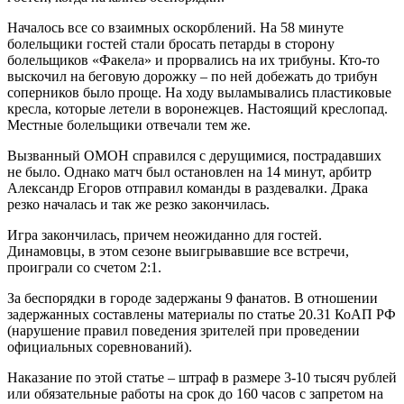
Началось все со взаимных оскорблений. На 58 минуте
болельщики гостей стали бросать петарды в сторону
болельщиков «Факела» и прорвались на их трибуны. Кто-то
выскочил на беговую дорожку – по ней добежать до трибун
соперников было проще. На ходу выламывались пластиковые
кресла, которые летели в воронежцев. Настоящий креслопад.
Местные болельщики отвечали тем же.
Вызванный ОМОН справился с дерущимися, пострадавших
не было. Однако матч был остановлен на 14 минут, арбитр
Александр Егоров отправил команды в раздевалки. Драка
резко началась и так же резко закончилась.
Игра закончилась, причем неожиданно для гостей.
Динамовцы, в этом сезоне выигрывавшие все встречи,
проиграли со счетом 2:1.
За беспорядки в городе задержаны 9 фанатов. В отношении
задержанных составлены материалы по статье 20.31 КоАП РФ
(нарушение правил поведения зрителей при проведении
официальных соревнований).
Наказание по этой статье – штраф в размере 3-10 тысяч рублей
или обязательные работы на срок до 160 часов с запретом на