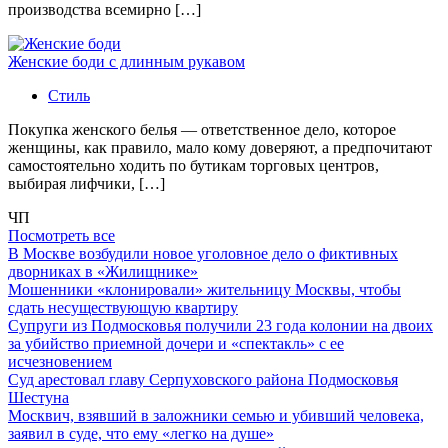
производства всемирно […]
Женские боди с длинным рукавом
Стиль
Покупка женского белья — ответственное дело, которое
женщины, как правило, мало кому доверяют, а предпочитают
самостоятельно ходить по бутикам торговых центров,
выбирая лифчики, […]
ЧП
Посмотреть все
В Москве возбудили новое уголовное дело о фиктивных
дворниках в «Жилищнике»
Мошенники «клонировали» жительницу Москвы, чтобы
сдать несуществующую квартиру
Супруги из Подмосковья получили 23 года колонии на двоих
за убийство приемной дочери и «спектакль» с ее
исчезновением
Суд арестовал главу Серпуховского района Подмосковья
Шестуна
Москвич, взявший в заложники семью и убивший человека,
заявил в суде, что ему «легко на душе»