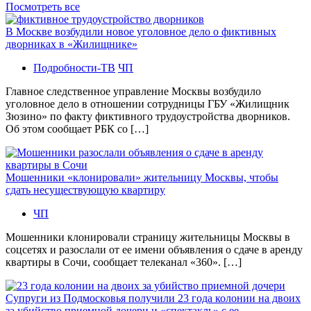
Посмотреть все
В Москве возбудили новое уголовное дело о фиктивных
дворниках в «Жилищнике»
Подробности-ТВ
ЧП
Главное следственное управление Москвы возбудило
уголовное дело в отношении сотрудницы ГБУ «Жилищник
Зюзино» по факту фиктивного трудоустройства дворников.
Об этом сообщает РБК со […]
Мошенники «клонировали» жительницу Москвы, чтобы
сдать несуществующую квартиру
ЧП
Мошенники клонировали страницу жительницы Москвы в
соцсетях и разослали от ее имени объявления о сдаче в аренду
квартиры в Сочи, сообщает телеканал «360». […]
Супруги из Подмосковья получили 23 года колонии на двоих
за убийство приемной дочери и «спектакль» с ее