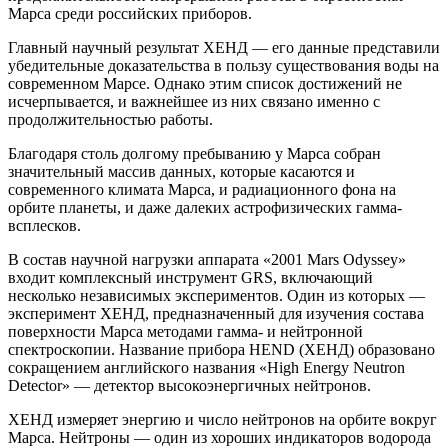
Марса среди российских приборов.
Главный научный результат ХЕНД — его данные представили
убедительные доказательства в пользу существования воды на
современном Марсе. Однако этим список достижений не
исчерпывается, и важнейшее из них связано именно с
продолжительностью работы.
Благодаря столь долгому пребыванию у Марса собран
значительный массив данных, которые касаются и
современного климата Марса, и радиационного фона на
орбите планеты, и даже далеких астрофизических гамма-
всплесков.
В состав научной нагрузки аппарата «2001 Mars Odyssey»
входит комплексный инструмент GRS, включающий
несколько независимых экспериментов. Один из которых —
эксперимент ХЕНД, предназначенный для изучения состава
поверхности Марса методами гамма- и нейтронной
спектроскопии. Название прибора HEND (ХЕНД) образовано
сокращением английского названия «High Energy Neutron
Detector» — детектор высокоэнергичных нейтронов.
ХЕНД измеряет энергию и число нейтронов на орбите вокруг
Марса. Нейтроны — один из хороших индикаторов водорода