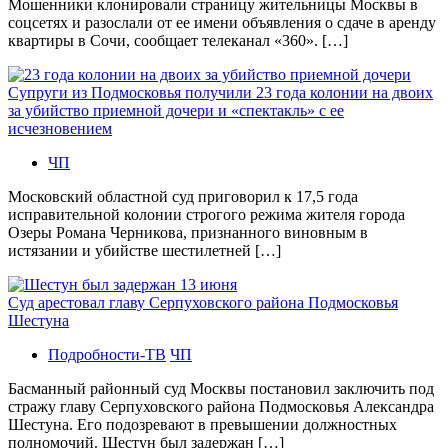
Мошенники клонировали страницу жительницы Москвы в
соцсетях и разослали от ее имени объявления о сдаче в аренду
квартиры в Сочи, сообщает телеканал «360». […]
Супруги из Подмосковья получили 23 года колонии на двоих
за убийство приемной дочери и «спектакль» с ее
исчезновением
ЧП
Московский областной суд приговорил к 17,5 года
исправительной колонии строгого режима жителя города
Озеры Романа Черникова, признанного виновным в
истязании и убийстве шестилетней […]
Суд арестовал главу Серпуховского района Подмосковья
Шестуна
Подробности-ТВ
ЧП
Басманный районный суд Москвы постановил заключить под
стражу главу Серпуховского района Подмосковья Александра
Шестуна. Его подозревают в превышении должностных
полномочий. Шестун был задержан […]