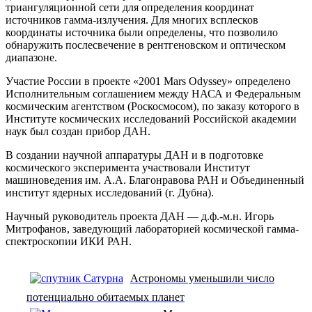
триангуляционной сети для определения координат
источников гамма-излучения. Для многих всплесков
координаты источника были определены, что позволило
обнаружить послесвечение в рентгеновском и оптическом
диапазоне.
Участие России в проекте «2001 Mars Odyssey» определено
Исполнительным соглашением между НАСА и Федеральным
космическим агентством (Роскосмосом), по заказу которого в
Институте космических исследований Российской академии
наук был создан прибор ДАН.
В создании научной аппаратуры ДАН и в подготовке
космического эксперимента участвовали Институт
машиноведения им. А.А. Благонравова РАН и Объединенный
институт ядерных исследований (г. Дубна).
Научный руководитель проекта ДАН — д.ф.-м.н. Игорь
Митрофанов, заведующий лабораторией космической гамма-
спектроскопии ИКИ РАН.
Астрономы уменьшили число
потенциально обитаемых планет