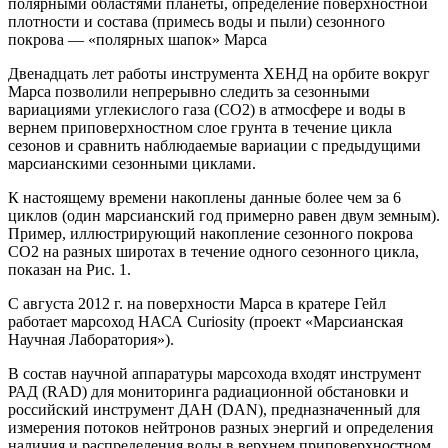
полярными областями планеты, определение поверхностной
плотности и состава (примесь воды и пыли) сезонного
покрова — «полярных шапок» Марса
Двенадцать лет работы инструмента ХЕНД на орбите вокруг
Марса позволили непрерывно следить за сезонными
вариациями углекислого газа (CO2) в атмосфере и воды в
вернем приповерхностном слое грунта в течение цикла
сезонов и сравнить наблюдаемые вариации с предыдущими
марсианскими сезонными циклами.
К настоящему времени накоплены данные более чем за 6
циклов (один марсианский год примерно равен двум земным).
Пример, иллюстрирующий накопление сезонного покрова
CO2 на разных широтах в течение одного сезонного цикла,
показан на Рис. 1.
С августа 2012 г. на поверхности Марса в кратере Гейл
работает марсоход НАСА Curiosity (проект «Марсианская
Научная Лаборатория»).
В состав научной аппаратуры марсохода входят инструмент
РАД (RAD) для мониторинга радиационной обстановки и
российский инструмент ДАН (DAN), предназначенный для
измерения потоков нейтронов разных энергий и определения
наличия и распределения воды в верхнем приповерхностном