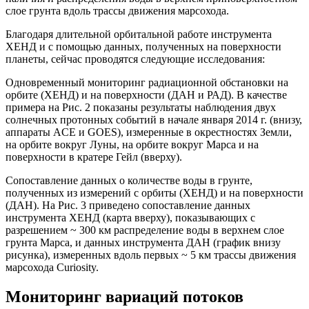
слое грунта вдоль трассы движения марсохода.
Благодаря длительной орбитальной работе инструмента
ХЕНД и с помощью данных, полученных на поверхности
планеты, сейчас проводятся следующие исследования:
Одновременный мониторинг радиационной обстановки на
орбите (ХЕНД) и на поверхности (ДАН и РАД). В качестве
примера на Рис. 2 показаны результаты наблюдения двух
солнечных протонных событий в начале января 2014 г. (внизу,
аппараты ACE и GOES), измеренные в окрестностях Земли,
на орбите вокруг Луны, на орбите вокруг Марса и на
поверхности в кратере Гейл (вверху).
Сопоставление данных о количестве воды в грунте,
полученных из измерений с орбиты (ХЕНД) и на поверхности
(ДАН). На Рис. 3 приведено сопоставление данных
инструмента ХЕНД (карта вверху), показывающих с
разрешением ~ 300 км распределение воды в верхнем слое
грунта Марса, и данных инструмента ДАН (график внизу
рисунка), измеренных вдоль первых ~ 5 км трассы движения
марсохода Curiosity.
Мониторинг вариаций потоков