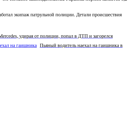
 работал экипаж патрульной полиции. Детали происшествия
ercedes, удирая от полиции, попал в ДТП и загорелся
Пьяный водитель наехал на гаишника в