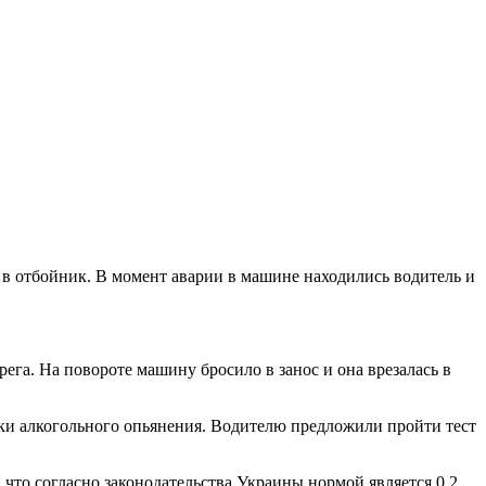
ь в отбойник. В момент аварии в машине находились водитель и
ега. На повороте машину бросило в занос и она врезалась в
ки алкогольного опьянения. Водителю предложили пройти тест
что согласно законодательства Украины нормой является 0,2