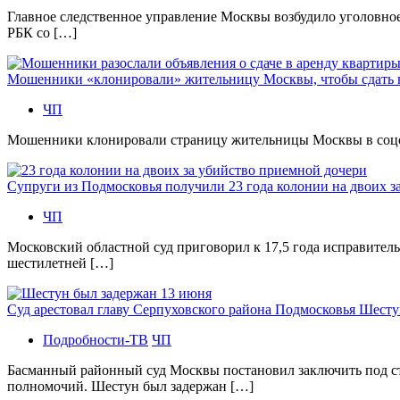
Главное следственное управление Москвы возбудило уголовно
РБК со […]
Мошенники «клонировали» жительницу Москвы, чтобы сдать
ЧП
Мошенники клонировали страницу жительницы Москвы в соцсетя
Супруги из Подмосковья получили 23 года колонии на двоих з
ЧП
Московский областной суд приговорил к 17,5 года исправител
шестилетней […]
Суд арестовал главу Серпуховского района Подмосковья Шесту
Подробности-ТВ
ЧП
Басманный районный суд Москвы постановил заключить под с
полномочий. Шестун был задержан […]