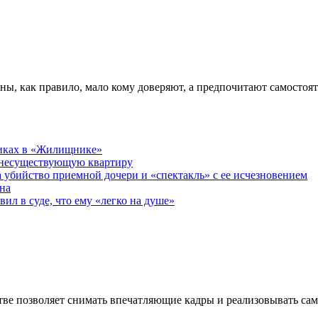
ны, как правило, мало кому доверяют, а предпочитают самостоя
никах в «Жилищнике»
 несуществующую квартиру
а убийство приемной дочери и «спектакль» с ее исчезновением
на
ил в суде, что ему «легко на душе»
ве позволяет снимать впечатляющие кадры и реализовывать са