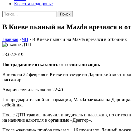
Красота и здоровье
Найти:
В Киеве пьяный на Mazda врезался в о
Главная
›
ЧП
›
В Киеве пьяный на Mazda врезался в отбойник
23.02.2019
Пострадавшие отказались от госпитализации.
В ночь на 22 февраля в Киеве на заезде на Дарницкий мост пр
пассажир.
Авария случилась около 22:40.
По предварительной информации, Mazda заезжала на Дарницкий 
отбойник.
После ДТП травмы получил и водитель и пассажир, но от госп
на наличие алкоголя в организме «Драггер».
После «задувки» прибор показал 1,16 промилле. Данный показа