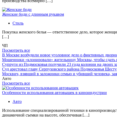
производства всемирно […]
Женские боди с длинным рукавом
Стиль
Покупка женского белья — ответственное дело, которое женщи
[…]
ЧП
Посмотреть все
В Москве возбудили новое уголовное дело о фиктивных двор
Мошенники «клонировали» жительницу Москвы, чтобы сдать
Супруги из Подмосковья получили 23 года колонии на двоих з
Суд арестовал главу Серпуховского района Подмосковья Шесту
Москвич, взявший в заложники семью и убивший человека, заяв
Авто
Посмотреть все
Особенности использования автовышек в киноиндустрии
Авто
Использование специализированной техники в кинопроизводст
динамичной съемки на высоте, обеспечивая […]