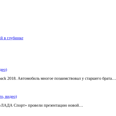
ий в глубинке
део)
back 2018. Автомобиль многое позаимствовал у старшего брата…
о, видео)
 «ЛАДА Спорт» провели презентацию новой…