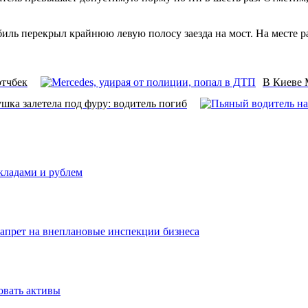
обиль перекрыл крайнюю левую полосу заезда на мост. На месте
этчбек
В Киеве M
шка залетела под фуру: водитель погиб
вкладами и рублем
запрет на внеплановые инспекции бизнеса
овать активы