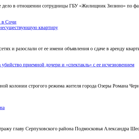
е дело в отношении сотрудницы ГБУ «Жилищник Зюзино» по фак
 несуществующую квартиру
х и разослали от ее имени объявления о сдаче в аренду кварти
а убийство приемной дочери и «спектакль» с ее исчезновением
ьной колонии строгого режима жителя города Озеры Романа Чер
на
тражу главу Серпуховского района Подмосковья Александра Ше