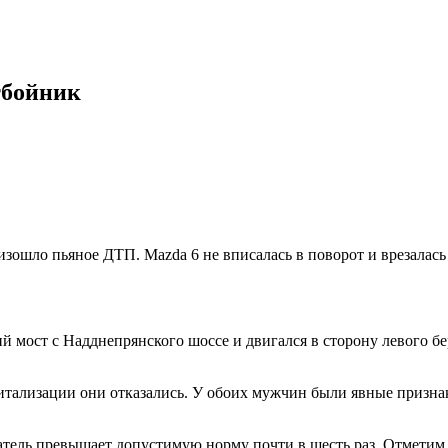
тбойник
оизошло пьяное ДТП. Mazda 6 не вписалась в поворот и врезалас
мост с Надднепрянского шоссе и двигался в сторону левого бер
итализации они отказались. У обоих мужчин были явные призна
тель превышает допустимую норму почти в шесть раз. Отметим, 