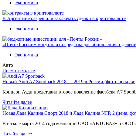
Экономика
В Аргентине разрешили заключать сделки в криптовалюте
Экономика
«Почте России» могут найти средства для обновления отделен
Экономика
Авто
Посмотреть все
Новый Audi A7 Sportback 2018 — 2019 в России (фото, цена, ви
Концерн Ауди представил второе поколение фастбека A7 Sport
Читайте далее
Новая Лада Калина Спорт 2018 и Лада Калина NFR 2 (цена, фот
В начале марта 2014 года компании ОАО «АВТОВАЗ» и ООО
Читайте далее