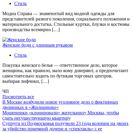
Стиль
Модна Справа — знаменитый вид модной одежды для
представителей разного поколения, социального положения и
материального достатка. Стильные куртки, блузки и костюмы
производства всемирно […]
Женские боди с длинным рукавом
Стиль
Покупка женского белья — ответственное дело, которое
женщины, как правило, мало кому доверяют, а предпочитают
самостоятельно ходить по бутикам торговых центров,
выбирая лифчики, […]
ЧП
Посмотреть все
В Москве возбудили новое уголовное дело о фиктивных
дворниках в «Жилищнике»
Мошенники «клонировали» жительницу Москвы, чтобы
сдать несуществующую квартиру
Супруги из Подмосковья получили 23 года колонии на двоих
за убийство приемной дочери и «спектакль» с ее