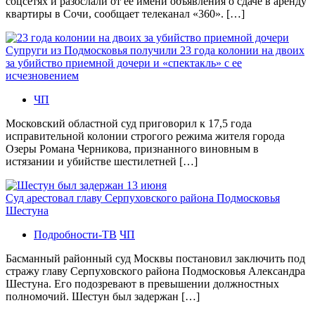
соцсетях и разослали от ее имени объявления о сдаче в аренду
квартиры в Сочи, сообщает телеканал «360». […]
Супруги из Подмосковья получили 23 года колонии на двоих
за убийство приемной дочери и «спектакль» с ее
исчезновением
ЧП
Московский областной суд приговорил к 17,5 года
исправительной колонии строгого режима жителя города
Озеры Романа Черникова, признанного виновным в
истязании и убийстве шестилетней […]
Суд арестовал главу Серпуховского района Подмосковья
Шестуна
Подробности-ТВ
ЧП
Басманный районный суд Москвы постановил заключить под
стражу главу Серпуховского района Подмосковья Александра
Шестуна. Его подозревают в превышении должностных
полномочий. Шестун был задержан […]