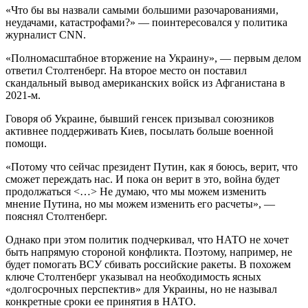
«Что бы вы назвали самыми большими разочарованиями,
неудачами, катастрофами?» — поинтересовался у политика
журналист CNN.
«Полномасштабное вторжение на Украину», — первым делом
ответил Столтенберг. На второе место он поставил
скандальный вывод американских войск из Афганистана в
2021-м.
Говоря об Украине, бывший генсек призывал союзников
активнее поддерживать Киев, посылать больше военной
помощи.
«Потому что сейчас президент Путин, как я боюсь, верит, что
сможет переждать нас. И пока он верит в это, война будет
продолжаться <…> Не думаю, что мы можем изменить
мнение Путина, но мы можем изменить его расчеты», —
пояснял Столтенберг.
Однако при этом политик подчеркивал, что НАТО не хочет
быть напрямую стороной конфликта. Поэтому, например, не
будет помогать ВСУ сбивать российские ракеты. В похожем
ключе Столтенберг указывал на необходимость ясных
«долгосрочных перспектив» для Украины, но не называл
конкретные сроки ее принятия в НАТО.