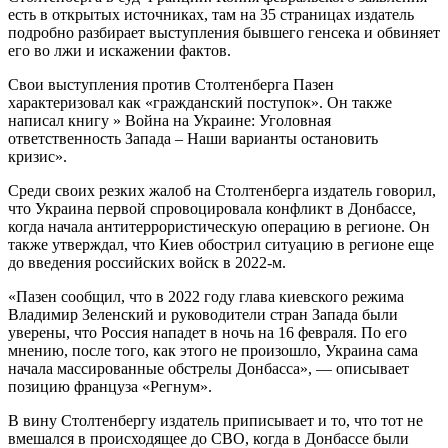
есть в открытых источниках, там на 35 страницах издатель
подробно разбирает выступления бывшего генсека и обвиняет
его во лжи и искажении фактов.
Свои выступления против Столтенберга Пазен
характеризовал как «гражданский поступок». Он также
написал книгу » Война на Украине: Уголовная
ответственность Запада – Наши варианты остановить
кризис».
Среди своих резких жалоб на Столтенберга издатель говорил,
что Украина первой спровоцировала конфликт в Донбассе,
когда начала антитеррористическую операцию в регионе. Он
также утверждал, что Киев обострил ситуацию в регионе еще
до введения российских войск в 2022-м.
«Пазен сообщил, что в 2022 году глава киевского режима
Владимир Зеленский и руководители стран Запада были
уверены, что Россия нападет в ночь на 16 февраля. По его
мнению, после того, как этого не произошло, Украина сама
начала массированные обстрелы Донбасса», — описывает
позицию француза «Регнум».
В вину Столтенбергу издатель приписывает и то, что тот не
вмешался в происходящее до СВО, когда в Донбассе были