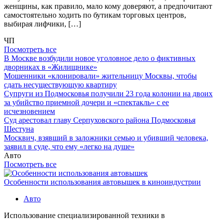
женщины, как правило, мало кому доверяют, а предпочитают
самостоятельно ходить по бутикам торговых центров,
выбирая лифчики, […]
ЧП
Посмотреть все
В Москве возбудили новое уголовное дело о фиктивных
дворниках в «Жилищнике»
Мошенники «клонировали» жительницу Москвы, чтобы
сдать несуществующую квартиру
Супруги из Подмосковья получили 23 года колонии на двоих
за убийство приемной дочери и «спектакль» с ее
исчезновением
Суд арестовал главу Серпуховского района Подмосковья
Шестуна
Москвич, взявший в заложники семью и убивший человека,
заявил в суде, что ему «легко на душе»
Авто
Посмотреть все
Особенности использования автовышек в киноиндустрии
Авто
Использование специализированной техники в