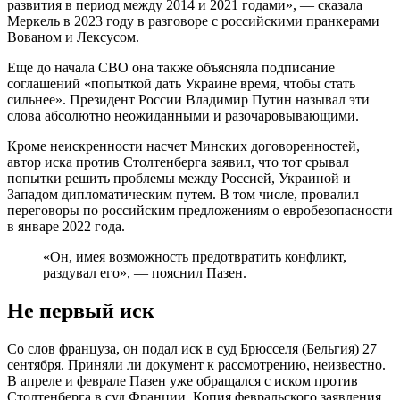
развития в период между 2014 и 2021 годами», — сказала
Меркель в 2023 году в разговоре с российскими пранкерами
Вованом и Лексусом.
Еще до начала СВО она также объясняла подписание
соглашений «попыткой дать Украине время, чтобы стать
сильнее». Президент России Владимир Путин называл эти
слова абсолютно неожиданными и разочаровывающими.
Кроме неискренности насчет Минских договоренностей,
автор иска против Столтенберга заявил, что тот срывал
попытки решить проблемы между Россией, Украиной и
Западом дипломатическим путем. В том числе, провалил
переговоры по российским предложениям о евробезопасности
в январе 2022 года.
«Он, имея возможность предотвратить конфликт,
раздувал его», — пояснил Пазен.
Не первый иск
Со слов француза, он подал иск в суд Брюсселя (Бельгия) 27
сентября. Приняли ли документ к рассмотрению, неизвестно.
В апреле и феврале Пазен уже обращался с иском против
Столтенберга в суд Франции. Копия февральского заявления