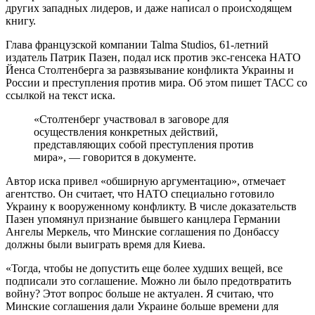
других западных лидеров, и даже написал о происходящем
книгу.
Глава французской компании Talma Studios, 61-летний
издатель Патрик Пазен, подал иск против экс-генсека НАТО
Йенса Столтенберга за развязывание конфликта Украины и
России и преступления против мира. Об этом пишет ТАСС со
ссылкой на текст иска.
«Столтенберг участвовал в заговоре для
осуществления конкретных действий,
представляющих собой преступления против
мира», — говорится в документе.
Автор иска привел «обширную аргументацию», отмечает
агентство. Он считает, что НАТО специально готовило
Украину к вооруженному конфликту. В числе доказательств
Пазен упомянул признание бывшего канцлера Германии
Ангелы Меркель, что Минские соглашения по Донбассу
должны были выиграть время для Киева.
«Тогда, чтобы не допустить еще более худших вещей, все
подписали это соглашение. Можно ли было предотвратить
войну? Этот вопрос больше не актуален. Я считаю, что
Минские соглашения дали Украине больше времени для