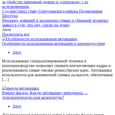
за убийство приемной дочери и «спектакль» с ее
исчезновением
Суд арестовал главу Серпуховского района Подмосковья
Шестуна
Москвич, взявший в заложники семью и убивший человека,
заявил в суде, что ему «легко на душе»
Авто
Посмотреть все
Особенности использования автовышек в киноиндустрии
Авто
Использование специализированной техники в
кинопроизводстве позволяет снимать впечатляющие кадры и
реализовывать самые смелые режиссёрские идеи. Автовышки
используются для динамичной съемки на высоте, обеспечивая
[…]
Ремонт фасада. Какую автовышку арендовать —
телескопическую или коленчатую?
Авто
Для проведения ремонтных работ в области фасада имеет