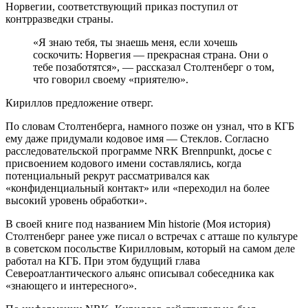
Норвегии, соответствующий приказ поступил от
контрразведки страны.
«Я знаю тебя, ты знаешь меня, если хочешь
соскочить: Норвегия — прекрасная страна. Они о
тебе позаботятся», — рассказал Столтенберг о том,
что говорил своему «приятелю».
Кириллов предложение отверг.
По словам Столтенберга, намного позже он узнал, что в КГБ
ему даже придумали кодовое имя — Стеклов. Согласно
расследовательской программе NRK Brennpunkt, досье с
присвоением кодового имени составлялись, когда
потенциальный рекрут рассматривался как
«конфиденциальный контакт» или «переходил на более
высокий уровень обработки».
В своей книге под названием Min historie (Моя история)
Столтенберг ранее уже писал о встречах с атташе по культуре
в советском посольстве Кирилловым, который на самом деле
работал на КГБ. При этом будущий глава
Североатлантического альянс описывал собеседника как
«знающего и интересного».