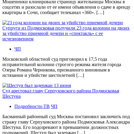
Мошенники клонировали страницу жительницы Москвы в
соцсетях и разослали от ее имени объявления о сдаче в аренду
квартиры в Сочи, сообщает телеканал «360». […]
Супруги из Подмосковья получили 23 года колонии на двоих
за убийство приемной дочери и «спектакль» с ее
исчезновением
ЧП
Московский областной суд приговорил к 17,5 года
исправительной колонии строгого режима жителя города
Озеры Романа Черникова, признанного виновным в
истязании и убийстве шестилетней […]
Суд арестовал главу Серпуховского района Подмосковья
Шестуна
Подробности-ТВ
ЧП
Басманный районный суд Москвы постановил заключить под
стражу главу Серпуховского района Подмосковья Александра
Шестуна. Его подозревают в превышении должностных
полномочий. Шестун был задержан […]