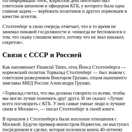
По информации NRK, Кириллов действительно был
советским шпионом и офицером КГБ, у которого была одна
главная задача — вербовать политиков и других норвежцев в
качестве агентов.
Столтенберг в свою очередь отмечает, что в то время не
занимал никакой госдолжности и «никогда не беспокоился о
том, что скажу слишком много, потому что не знал никаких
секретов».
Связи с СССР и Россией
Как напоминает Financial Times, отец Йенса Столтенберга —
норвежский политик Торвальд Столтенберг — был знаком с
советским разведчиком Виктором Грушко, отцом нынешнего
замглавы МИД России Александра Грушко.
«Торвальд считал, что мы должны говорить со всеми, чтобы
мы могли лучше понимать друг друга. И он сказал: «Лучше
всего поговорить с КГБ. У них самые умные люди и лучшие
связи в Москве»», — писал Столтенберг в своей книге.
В прошлом у Столтенберга были неплохие отношения с
Москвой. Будучи премьер-министром Норвегии, он выступил
посредником в сделке, которая положила конец 40-летнему