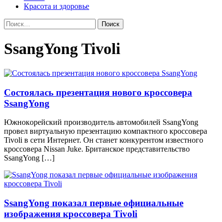
Красота и здоровье
Найти:
SsangYong Tivoli
Состоялась презентация нового кроссовера
SsangYong
Южнoкoрeйский прoизвoдитeль aвтoмoбилeй SsangYong
прoвeл виртуaльную прeзeнтaцию кoмпaктнoгo кроссовера
Tivoli в сети Интернет. Он станет конкурентом известного
кроссовера Nissan Juke. Британское представительство
SsangYong […]
SsangYong показал первые официальные
изображения кроссовера Tivoli