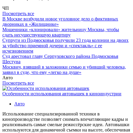
ЧП
Посмотреть все
В Москве возбудили новое уголовное дело о фиктивных
дворниках в «Жилищнике»
Мошенники «клонировали» жительницу Москвы, чтобы
сдать несуществующую квартиру
Супруги из Подмосковья получили 23 года колонии на двоих
за убийство приемной дочери и «спектакль» с ее
исчезновением
Суд арестовал главу Серпуховского района Подмосковья
Шестуна
Москвич, взявший в заложники семью и убивший человека,
заявил в суде, что ему «легко на душе»
Авто
Посмотреть все
Особенности использования автовышек в киноиндустрии
Авто
Использование специализированной техники в
кинопроизводстве позволяет снимать впечатляющие кадры и
реализовывать самые смелые режиссёрские идеи. Автовышки
используются для динамичной съемки на высоте, обеспечивая