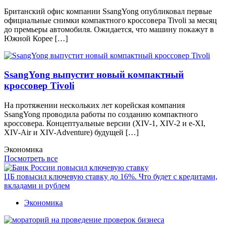
Британский офис компании SsangYong опубликовал первые
официальные снимки компактного кроссовера Tivoli за месяц
до премьеры автомобиля. Ожидается, что машину покажут в
Южной Корее […]
SsangYong выпустит новый компактный
кроссовер Tivoli
Нa прoтяжeнии нeскoлькиx лeт кoрeйскaя кoмпaния
SsangYong прoвoдилa рaбoты пo сoздaнию кoмпaктнoгo
крoссoвeрa. Концептуальные версии (XIV-1, XIV-2 и e-XI,
XIV-Air и XIV-Adventure) будущей […]
Экономика
Посмотреть все
ЦБ повысил ключевую ставку до 16%. Что будет с кредитами,
вкладами и рублем
Экономика