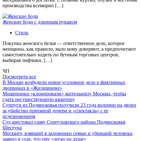
производства всемирно […]
Женские боди с длинным рукавом
Стиль
Покупка женского белья — ответственное дело, которое
женщины, как правило, мало кому доверяют, а предпочитают
самостоятельно ходить по бутикам торговых центров,
выбирая лифчики, […]
ЧП
Посмотреть все
В Москве возбудили новое уголовное дело о фиктивных
дворниках в «Жилищнике»
Мошенники «клонировали» жительницу Москвы, чтобы
сдать несуществующую квартиру
Супруги из Подмосковья получили 23 года колонии на двоих
за убийство приемной дочери и «спектакль» с ее
исчезновением
Суд арестовал главу Серпуховского района Подмосковья
Шестуна
Москвич, взявший в заложники семью и убивший человека,
заявил в суде, что ему «легко на душе»