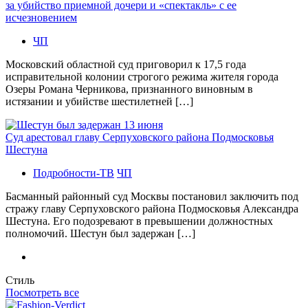
за убийство приемной дочери и «спектакль» с ее
исчезновением
ЧП
Московский областной суд приговорил к 17,5 года
исправительной колонии строгого режима жителя города
Озеры Романа Черникова, признанного виновным в
истязании и убийстве шестилетней […]
Суд арестовал главу Серпуховского района Подмосковья
Шестуна
Подробности-ТВ
ЧП
Басманный районный суд Москвы постановил заключить под
стражу главу Серпуховского района Подмосковья Александра
Шестуна. Его подозревают в превышении должностных
полномочий. Шестун был задержан […]
Стиль
Посмотреть все