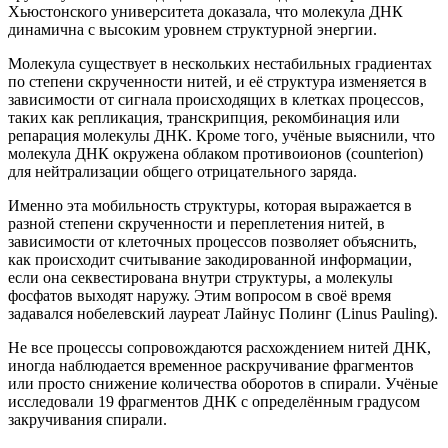
Хьюстонского университета доказала, что молекула ДНК
динамична с высоким уровнем структурной энергии.
Молекула существует в нескольких нестабильных градиентах
по степени скрученности нитей, и её структура изменяется в
зависимости от сигнала происходящих в клетках процессов,
таких как репликация, транскрипция, рекомбинация или
репарация молекулы ДНК. Кроме того, учёные выяснили, что
молекула ДНК окружена облаком противоионов (counterion)
для нейтрализации общего отрицательного заряда.
Именно эта мобильность структуры, которая выражается в
разной степени скрученности и переплетения нитей, в
зависимости от клеточных процессов позволяет объяснить,
как происходит считывание закодированной информации,
если она секвестирована внутри структуры, а молекулы
фосфатов выходят наружу. Этим вопросом в своё время
задавался нобелевский лауреат Лайнус Полинг (Linus Pauling).
Не все процессы сопровождаются расхождением нитей ДНК,
иногда наблюдается временное раскручивание фрагментов
или просто снижение количества оборотов в спирали. Учёные
исследовали 19 фрагментов ДНК с определённым градусом
закручивания спирали.