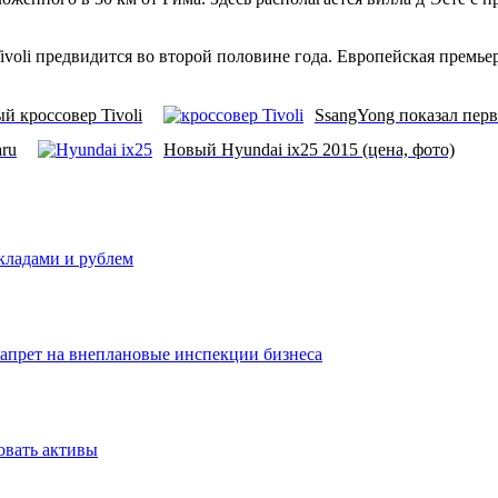
oli предвидится во второй половине года. Европейская премье
 кроссовер Tivoli
SsangYong показал перв
aru
Новый Hyundai ix25 2015 (цена, фото)
вкладами и рублем
запрет на внеплановые инспекции бизнеса
овать активы