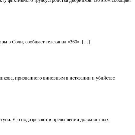
ту фиктивного трудоустройства дворников. Об этом сообщает
ры в Сочи, сообщает телеканал «360». […]
никова, признанного виновным в истязании и убийстве
стуна. Его подозревают в превышении должностных