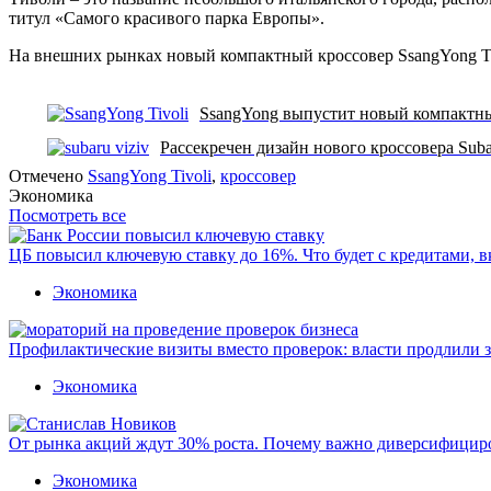
титул «Самого красивого парка Европы».
На внешних рынках новый компактный кроссовер SsangYong Tiv
SsangYong выпустит новый компактный
Рассекречен дизайн нового кроссовера Sub
Отмечено
SsangYong Tivoli
,
кроссовер
Экономика
Посмотреть все
ЦБ повысил ключевую ставку до 16%. Что будет с кредитами, 
Экономика
Профилактические визиты вместо проверок: власти продлили 
Экономика
От рынка акций ждут 30% роста. Почему важно диверсифицир
Экономика