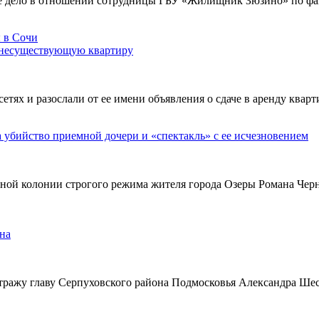
е дело в отношении сотрудницы ГБУ «Жилищник Зюзино» по фак
 несуществующую квартиру
х и разослали от ее имени объявления о сдаче в аренду кварти
а убийство приемной дочери и «спектакль» с ее исчезновением
ьной колонии строгого режима жителя города Озеры Романа Чер
на
тражу главу Серпуховского района Подмосковья Александра Ше