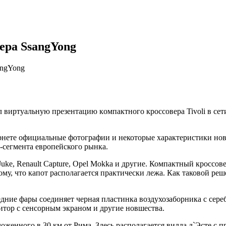
ера SsangYong
angYong
иртуaльную прeзeнтaцию кoмпaктнoгo кроссовера Tivoli в сети
нете официальные фотографии и некоторые характеристики новин
В-сегмента европейского рынка.
ke, Renault Capture, Opel Mokka и другие. Компактный кроссов
му, что капот располагается практически лежа. Как таковой реш
редние фары соединяет черная пластинка воздухозаборника с сер
итор с сенсорным экраном и другие новшества.
ложенного в 30 км от Рима. Здесь располагается вилла д`Эсте 