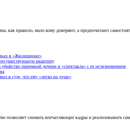
ны, как правило, мало кому доверяют, а предпочитают самостоя
никах в «Жилищнике»
 несуществующую квартиру
а убийство приемной дочери и «спектакль» с ее исчезновением
на
ил в суде, что ему «легко на душе»
ве позволяет снимать впечатляющие кадры и реализовывать са