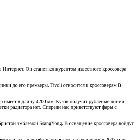
 Интернет. Он станет конкурентом известного кроссовера
ки до его премьеры. Tivoli относится к кроссоверам В-
ер имеет в длину 4200 мм. Кузов получит рубленые линии
етки радиатора нет. Спереди нас приветствуют фары с
ебристой эмблемой SsangYong. В оснащение кроссовера войдут
с прекрасным ландшафтным парком, получившим в 2007 году