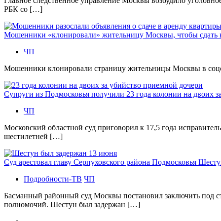
Главное следственное управление Москвы возбудило уголовно
РБК со […]
Мошенники «клонировали» жительницу Москвы, чтобы сдать
ЧП
Мошенники клонировали страницу жительницы Москвы в соцсетя
Супруги из Подмосковья получили 23 года колонии на двоих з
ЧП
Московский областной суд приговорил к 17,5 года исправител
шестилетней […]
Суд арестовал главу Серпуховского района Подмосковья Шесту
Подробности-ТВ
ЧП
Басманный районный суд Москвы постановил заключить под с
полномочий. Шестун был задержан […]