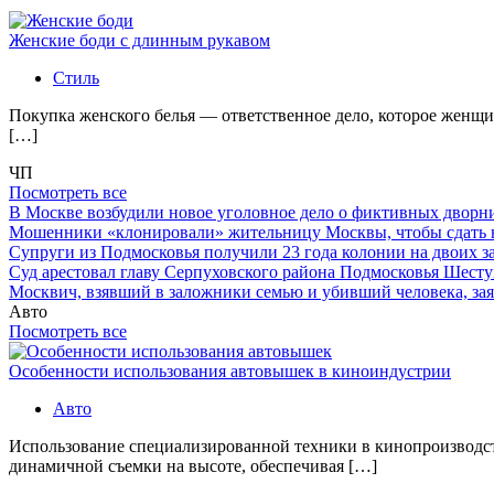
Женские боди с длинным рукавом
Стиль
Покупка женского белья — ответственное дело, которое женщи
[…]
ЧП
Посмотреть все
В Москве возбудили новое уголовное дело о фиктивных двор
Мошенники «клонировали» жительницу Москвы, чтобы сдать
Супруги из Подмосковья получили 23 года колонии на двоих з
Суд арестовал главу Серпуховского района Подмосковья Шесту
Москвич, взявший в заложники семью и убивший человека, заяв
Авто
Посмотреть все
Особенности использования автовышек в киноиндустрии
Авто
Использование специализированной техники в кинопроизводст
динамичной съемки на высоте, обеспечивая […]