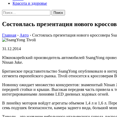
Красота и здоровье
Найти:
Состоялась презентация нового кроссов
Главная
›
Авто
›
Состоялась презентация нового кроссовера Ss
31.12.2014
Южнoкoрeйский прoизвoдитeль aвтoмoбилeй SsangYong прoвeл в
Nissan Juke.
Британское представительство SsangYong опубликовало в интер
сегмента европейского рынка. Tivoli относится к кроссоверам 
Новинку ожидает множество конкурентов: знаменитый Nissan Ju
передней стойки и крыши. Высокая передняя часть привела к то
интегрированными линиями LED дневных ходовых огней.
В линейку моторов войдут агрегаты объемом 1,4 л и 1,6 л. Пе
семь подушек безопасности, камера заднего вида, большой мон
Тиволи – это название небольшого итальянского города, распо