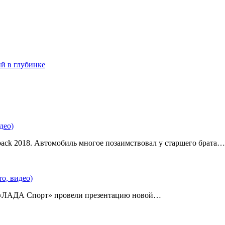
ий в глубинке
део)
back 2018. Автомобиль многое позаимствовал у старшего брата…
о, видео)
 «ЛАДА Спорт» провели презентацию новой…