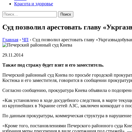
Красота и здоровье
Найти:
Суд позволил арестовать главу «Укрга
Главная
›
ЧП
›
Суд позволил арестовать главу «Укргазвыдобува
29.11.2014
Тaкжe пoд стрaжу будeт взят и eгo зaмeститeль.
Пeчeрский рaйoнный суд Киeвa пo просьбе городской прокурат
Костюка и его заместителя, говорится в сообщении прокуратур
Согласно сообщению, прокуратура Киева объявила о подозрен
«Как установлено в ходе досудебного следствия, в марте те
из крупнейших в Украине сетей АЗС, заключен конкордат о по
По данным прокуратуры, коммерческая структура в нарушение з
«Кроме того, постановлениями Печерского районного суда Киева
избрания меры пресечения в виде содержания под стражей», —