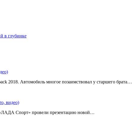
ий в глубинке
део)
back 2018. Автомобиль многое позаимствовал у старшего брата…
о, видео)
 «ЛАДА Спорт» провели презентацию новой…