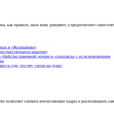
ны, как правило, мало кому доверяют, а предпочитают самостоя
никах в «Жилищнике»
 несуществующую квартиру
а убийство приемной дочери и «спектакль» с ее исчезновением
на
ил в суде, что ему «легко на душе»
ве позволяет снимать впечатляющие кадры и реализовывать са