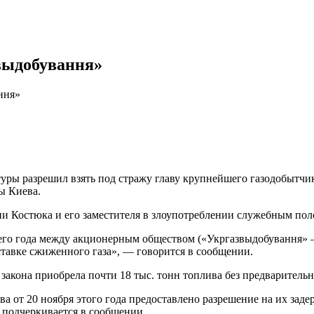
звыдобування»
ння»
уры разрешил взять под стражу главу крупнейшего газодобытчи
ы Киева.
ии Костюка и его заместителя в злоупотреблении служебным по
кущего года между акционерным обществом («Укргазвыдобування
ставке сжиженного газа», — говорится в сообщении.
акона приобрела почти 18 тыс. тонн топлива без предварительн
 от 20 ноября этого года предоставлено разрешение на их задерж
 подчеркивается в сообщении.