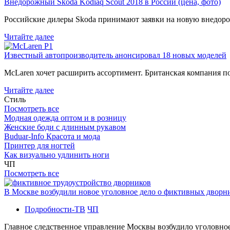
Внедорожный Skoda Kodiaq Scout 2018 в России (цена, фото)
Российские дилеры Skoda принимают заявки на новую внедоро
Читайте далее
Известный автопроизводитель анонсировал 18 новых моделей
McLaren хочет расширить ассортимент. Британская компания 
Читайте далее
Стиль
Посмотреть все
Модная одежда оптом и в розницу
Женские боди с длинным рукавом
Buduar-Info Красота и мода
Принтер для ногтей
Как визуально удлинить ноги
ЧП
Посмотреть все
В Москве возбудили новое уголовное дело о фиктивных двор
Подробности-ТВ
ЧП
Главное следственное управление Москвы возбудило уголовно