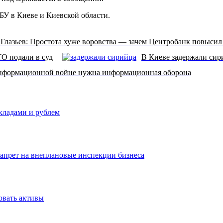
БУ в Киеве и Киевской области.
 Глазьев: Простота хуже воровства — зачем Центробанк повысил
ТО подали в суд
В Киеве задержали сир
нформационной войне нужна информационная оборона
вкладами и рублем
запрет на внеплановые инспекции бизнеса
овать активы