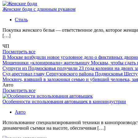
Женские боди с длинным рукавом
Стиль
Покупка женского белья — ответственное дело, которое женщи
[…]
ЧП
Посмотреть все
В Москве возбудили новое уголовное дело о фиктивных двор
Мошенники «клонировали» жительницу Москвы, чтобы сдать
Супруги из Подмосковья получили 23 года колонии на двоих з
Суд арестовал главу Серпуховского района Подмосковья Шесту
Москвич, взявший в заложники семью и убивший человека, заяв
Авто
Посмотреть все
Особенности использования автовышек в киноиндустрии
Авто
Использование специализированной техники в кинопроизводст
динамичной съемки на высоте, обеспечивая […]