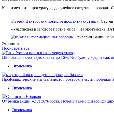
Как отмечают в прокуратуре, досудебное следствие проводит С
Сергей
«Участвовал в заговоре против мира». На экс-генсека НА
Григорий Ванин: В и
Экономика
Посмотреть все
ЦБ повысил ключевую ставку до 16%. Что будет с кредитами, 
Экономика
Профилактические визиты вместо проверок: власти продлили 
Экономика
От рынка акций ждут 30% роста. Почему важно диверсифицир
Экономика