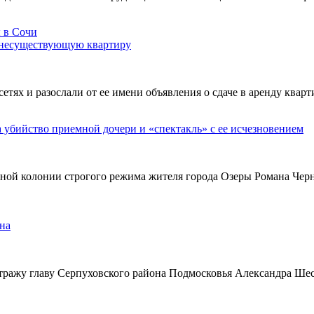
 несуществующую квартиру
х и разослали от ее имени объявления о сдаче в аренду кварти
а убийство приемной дочери и «спектакль» с ее исчезновением
ьной колонии строгого режима жителя города Озеры Романа Чер
на
тражу главу Серпуховского района Подмосковья Александра Ше