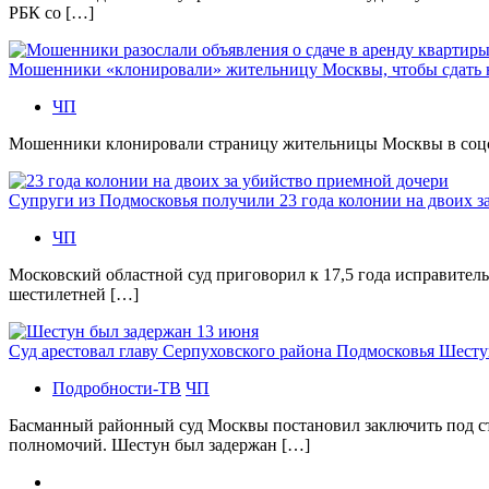
РБК со […]
Мошенники «клонировали» жительницу Москвы, чтобы сдать
ЧП
Мошенники клонировали страницу жительницы Москвы в соцсетя
Супруги из Подмосковья получили 23 года колонии на двоих з
ЧП
Московский областной суд приговорил к 17,5 года исправител
шестилетней […]
Суд арестовал главу Серпуховского района Подмосковья Шесту
Подробности-ТВ
ЧП
Басманный районный суд Москвы постановил заключить под с
полномочий. Шестун был задержан […]