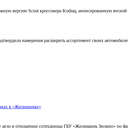
жную версию Scout кроссовера Kodiaq, анонсированную весной
подтвердила намерения расширить ассортимент своих автомобил
никах в «Жилищнике»
е дело в отношении сотрудницы ГБУ «Жилищник Зюзино» по фак