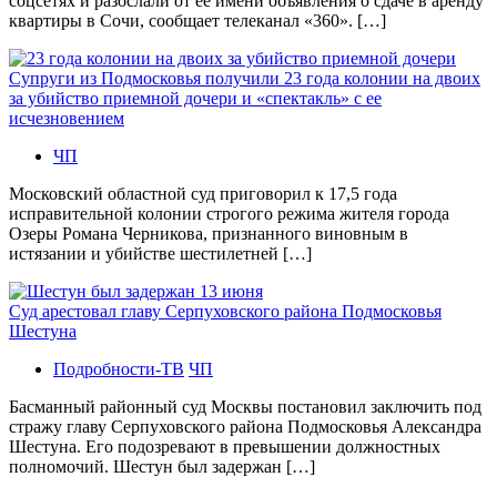
соцсетях и разослали от ее имени объявления о сдаче в аренду
квартиры в Сочи, сообщает телеканал «360». […]
Супруги из Подмосковья получили 23 года колонии на двоих
за убийство приемной дочери и «спектакль» с ее
исчезновением
ЧП
Московский областной суд приговорил к 17,5 года
исправительной колонии строгого режима жителя города
Озеры Романа Черникова, признанного виновным в
истязании и убийстве шестилетней […]
Суд арестовал главу Серпуховского района Подмосковья
Шестуна
Подробности-ТВ
ЧП
Басманный районный суд Москвы постановил заключить под
стражу главу Серпуховского района Подмосковья Александра
Шестуна. Его подозревают в превышении должностных
полномочий. Шестун был задержан […]