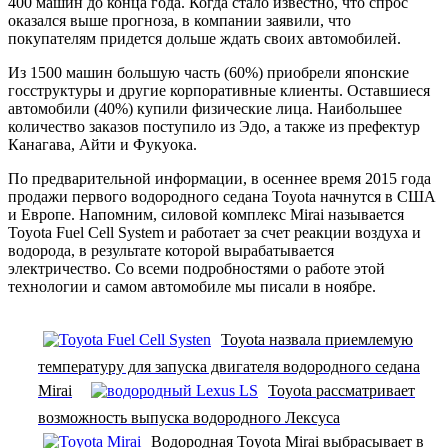
400 машин до конца года. Когда стало известно, что спрос
оказался выше прогноза, в компании заявили, что
покупателям придется дольше ждать своих автомобилей.
Из 1500 машин большую часть (60%) приобрели японские
госструктуры и другие корпоративные клиенты. Оставшиеся
автомобили (40%) купили физические лица. Наибольшее
количество заказов поступило из Эдо, а также из префектур
Канагава, Айти и Фукуока.
По предварительной информации, в осеннее время 2015 года
продажи первого водородного седана Toyota начнутся в США
и Европе. Напомним, силовой комплекс Mirai называется
Toyota Fuel Cell System и работает за счет реакции воздуха и
водорода, в результате которой вырабатывается
электричество. Со всеми подробностями о работе этой
технологии и самом автомобиле мы писали в ноябре.
Toyota назвала приемлемую
температуру для запуска двигателя водородного седана
Mirai
Toyota рассматривает
возможность выпуска водородного Лексуса
Водородная Toyota Mirai выбрасывает в