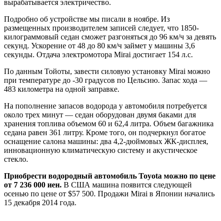
вырабатывается электричество.
Подробно об устройстве мы писали в ноябре. Из
размещенных производителем записей следует, что 1850-
килограммовый седан сможет разгоняться до 96 км/ч за девять
секунд. Ускорение от 48 до 80 км/ч займет у машины 3,6
секунды. Отдача электромотора Mirai достигает 154 л.с.
По данным Тойоты, завести силовую установку Mirai можно
при температуре до -30 градусов по Цельсию. Запас хода —
483 километра на одной заправке.
На пополнение запасов водорода у автомобиля потребуется
около трех минут — седан оборудован двумя баками для
хранения топлива объемом 60 и 62,4 литра. Объем багажника
седана равен 361 литру. Кроме того, он подчеркнул богатое
оснащение салона машины: два 4,2-дюймовых ЖК-дисплея,
инновационную климатическую систему и акустическое
стекло.
Приобрести водородный автомобиль Toyota можно по цене
от 7 236 000 иен.
В США машина появится следующей
осенью по цене от $57 500. Продажи Mirai в Японии начались
15 декабря 2014 года.