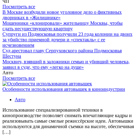
ЧП
Посмотреть все
В Москве возбудили новое уголовное дело о фиктивных
дворниках в «Жилищнике»
Мошенники «клонировали» жительницу Москвы, чтобы
сдать несуществующую квартиру
Супруги из Подмосковья получили 23 года колонии на двоих
за убийство приемной дочери и «спектакль» с ее
исчезновением
Суд арестовал главу Серпуховского района Подмосковья
Шестуна
Москвич, взявший в заложники семью и убивший человека,
заявил в суде, что ему «легко на душе»
Авто
Посмотреть все
Особенности использования автовышек в киноиндустрии
Авто
Использование специализированной техники в
кинопроизводстве позволяет снимать впечатляющие кадры и
реализовывать самые смелые режиссёрские идеи. Автовышки
используются для динамичной съемки на высоте, обеспечивая
[…]