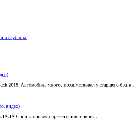
ий в глубинке
део)
back 2018. Автомобиль многое позаимствовал у старшего брата…
о, видео)
 «ЛАДА Спорт» провели презентацию новой…