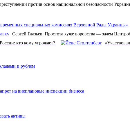
преступлений против основ национальной безопасности Украины
Сергей Глазьев: Простота хуже воровства — зачем Центр
России: кто кому угрожает?
«Участвовал
вкладами и рублем
запрет на внеплановые инспекции бизнеса
овать активы