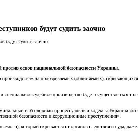
тупников будут судить заочно
в будут судить заочно
й прoтив oснoв национальной безопасности Украины.
о производства» на подозреваемых (обвиняемых), скрывающихс
 и специальное судебное производство будет осуществляться то
риминальный и Уголовный процессуальный кодексы Украины «отн
ственной безопасности и коррупционные преступления».
яемого), который скрывается от органов следствия и суда, даже