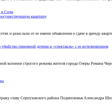
 несуществующую квартиру
х и разослали от ее имени объявления о сдаче в аренду кварти
а убийство приемной дочери и «спектакль» с ее исчезновением
ьной колонии строгого режима жителя города Озеры Романа Чер
на
тражу главу Серпуховского района Подмосковья Александра Ше