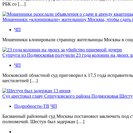
РБК со […]
Мошенники «клонировали» жительницу Москвы, чтобы сдать
ЧП
Мошенники клонировали страницу жительницы Москвы в соцсетя
Супруги из Подмосковья получили 23 года колонии на двоих з
ЧП
Московский областной суд приговорил к 17,5 года исправител
шестилетней […]
Суд арестовал главу Серпуховского района Подмосковья Шесту
Подробности-ТВ
ЧП
Басманный районный суд Москвы постановил заключить под с
полномочий. Шестун был задержан […]