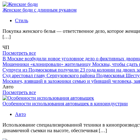
Женские боди с длинным рукавом
Стиль
Покупка женского белья — ответственное дело, которое женщи
[…]
ЧП
Посмотреть все
В Москве возбудили новое уголовное дело о фиктивных двор
Мошенники «клонировали» жительницу Москвы, чтобы сдать
Супруги из Подмосковья получили 23 года колонии на двоих з
Суд арестовал главу Серпуховского района Подмосковья Шесту
Москвич, взявший в заложники семью и убивший человека, заяв
Авто
Посмотреть все
Особенности использования автовышек в киноиндустрии
Авто
Использование специализированной техники в кинопроизводст
динамичной съемки на высоте, обеспечивая […]