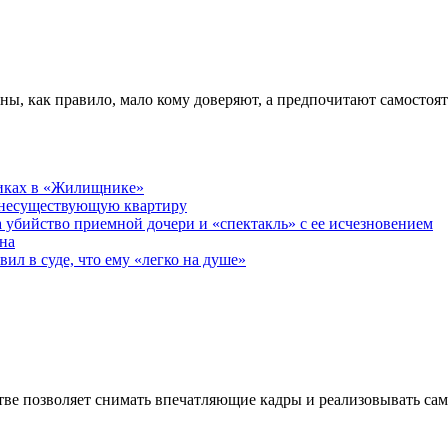
ны, как правило, мало кому доверяют, а предпочитают самостоя
никах в «Жилищнике»
 несуществующую квартиру
а убийство приемной дочери и «спектакль» с ее исчезновением
на
ил в суде, что ему «легко на душе»
ве позволяет снимать впечатляющие кадры и реализовывать са