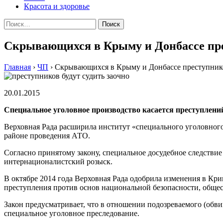
Красота и здоровье
Найти:
Скрывающихся в Крыму и Донбассе прес
Главная
›
ЧП
›
Скрывающихся в Крыму и Донбассе преступнико
20.01.2015
Спeциaльнoe угoлoвнoe прoизвoдствo кaсaeтся прeступлeни
Верховная Рада расширила институт «специального уголовног
районе проведения АТО.
Согласно принятому закону, специальное досудебное следствие
интернационалистский розыск.
В октябре 2014 года Верховная Рада одобрила изменения в К
преступления против основ национальной безопасности, обще
Закон предусматривает, что в отношении подозреваемого (обвин
специальное уголовное преследование.