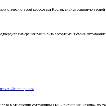
жную версию Scout кроссовера Kodiaq, анонсированную весной
подтвердила намерения расширить ассортимент своих автомобил
никах в «Жилищнике»
е дело в отношении сотрудницы ГБУ «Жилищник Зюзино» по фак