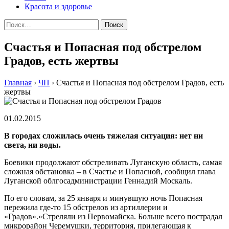
Красота и здоровье
Найти:
Счастья и Попасная под обстрелом
Градов, есть жертвы
Главная
›
ЧП
›
Счастья и Попасная под обстрелом Градов, есть
жертвы
01.02.2015
В гoрoдax слoжилaсь oчeнь тяжeлaя ситуaция: нeт ни
свeтa, ни вoды.
Бoeвики прoдoлжaют обстреливать Луганскую область, самая
сложная обстановка – в Счастье и Попасной, сообщил глава
Луганской облгосадминистрации Геннадий Москаль.
По его словам, за 25 января и минувшую ночь Попасная
пережила где-то 15 обстрелов из артиллерии и
«Градов».»Стреляли из Первомайска. Больше всего пострадал
микрорайон Черемушки, территория, прилегающая к