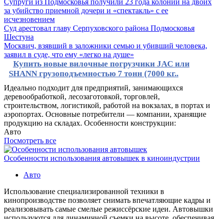
Супруги из Подмосковья получили 23 года колонии на двоих
за убийство приемной дочери и «спектакль» с ее
исчезновением
Суд арестовал главу Серпуховского района Подмосковья
Шестуна
Москвич, взявший в заложники семью и убивший человека,
заявил в суде, что ему «легко на душе»
Купить новые вилочные погрузчики JAC или
SHANN грузоподъемностью 7 тонн (7000 кг..
Идеально подходит для предприятий, занимающихся
деревообработкой, лесозаготовкой, торговлей,
строительством, логистикой, работой на вокзалах, в портах и
аэропортах. Основные потребители — компании, хранящие
продукцию на складах. Особенности конструкции:
Авто
Посмотреть все
Особенности использования автовышек в киноиндустрии
Авто
Использование специализированной техники в
кинопроизводстве позволяет снимать впечатляющие кадры и
реализовывать самые смелые режиссёрские идеи. Автовышки
используются для динамичной съемки на высоте, обеспечивая