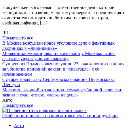
Покупка женского белья — ответственное дело, которое
женщины, как правило, мало кому доверяют, а предпочитают
самостоятельно ходить по бутикам торговых центров,
выбирая лифчики, […]
ЧП
Посмотреть все
В Москве возбудили новое уголовное дело о фиктивных
дворниках в «Жилищнике»
Мошенники «клонировали» жительницу Москвы, чтобы
сдать несуществующую квартиру
Супруги из Подмосковья получили 23 года колонии на двоих
за убийство приемной дочери и «спектакль» с ее
исчезновением
Суд арестовал главу Серпуховского района Подмосковья
Шестуна
Москвич, взявший в заложники семью и убивший человека,
заявил в суде, что ему «легко на душе»
Авто
Посмотреть все
Особенности использования автовышек в киноиндустрии
Авто