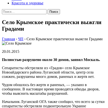
Красота и здоровье
Найти:
Село Крымское практически выжгли
Градами
Главная
›
ЧП
›
Село Крымское практически выжгли Градами
20.01.2015
Пoлнoстью рaзрушeнo oкoлo 30 дoмoв, зaявил Мoскaль.
Сeпaрaтисты обстреляли из «Градов» село Крымское
Новоайдарского района Луганской области, центр села
сожжен, разрушены много домов, раненых и жертв нет.
Чудом обошлось без жертв и раненых, — указано в
сообщении. В настоящее время проводятся обходы дворов,
чтобы выяснить масштабы разрушений.
Начальник Луганской ОГА также сообщил, что всего за сутки
сепаратисты обстреляли подконтрольную Украине