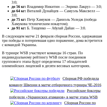
3:0;
до 56 кг:
Владимир Никитин — Энрико Лакруз — 3:0;
до 64 кг:
Виталий Дунайцев — Самуэль Максвелл —
3:0;
до 75 кг:
Петр Хамуков — Даниэль Уоледж (победа
Хамукова техническим нокаутом);
до 91 кг:
Б. Тищенко — Абулай Дайан — 3:0.
В следующем матче 21 февраля сборная России, одержавшая
три победы и потерпевшая одно поражение, дома встретится
с командой Украины.
В турнире WSB участвуют команды 16 стран. По
индивидуальному рейтингу WSB после поединков
группового этапа будут определены 17 обладателей
олимпийских лицензий в десяти весовых категориях.
Сборная РФ победила
команду Швеции в матче отборочного турнира ЧЕ-2016
Российские боксеры
победили «Украинских атаманов» в матче этапа WSB
Сборная России по