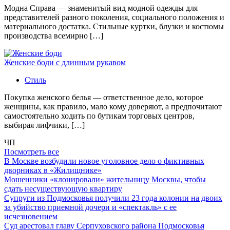
Модна Справа — знаменитый вид модной одежды для
представителей разного поколения, социального положения и
материального достатка. Стильные куртки, блузки и костюмы
производства всемирно […]
Женские боди с длинным рукавом
Стиль
Покупка женского белья — ответственное дело, которое
женщины, как правило, мало кому доверяют, а предпочитают
самостоятельно ходить по бутикам торговых центров,
выбирая лифчики, […]
ЧП
Посмотреть все
В Москве возбудили новое уголовное дело о фиктивных
дворниках в «Жилищнике»
Мошенники «клонировали» жительницу Москвы, чтобы
сдать несуществующую квартиру
Супруги из Подмосковья получили 23 года колонии на двоих
за убийство приемной дочери и «спектакль» с ее
исчезновением
Суд арестовал главу Серпуховского района Подмосковья