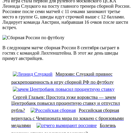
Эта игра стала первой для рулевого московского ЦСКА
Леонида Слуцкого на посту главного тренера сборной России.
Россияне после семи матчей с 11 очками занимают третье
место в группе G, шведы идут строчкой выше с 12 баллами.
Лидирует команда Австрии, набравшая 16 очков после шести
встреч.
В следующем матче сборная России 8 сентября сыграет в
гостях с командой Лихтенштейна. В этот же день шведы
примут австрийцев.
Мирзоян: Слуцкий привнес
раскрепощенность в игру сборной РФ по футболу
Сергей Глазьев: Простота хуже воровства — зачем
Центробанк повысил процентную ставку и отпустил
рубль?
Российская сборная
вернулась с Чемпионата мира по хоккею с бронзовыми
медалями
Болезнь