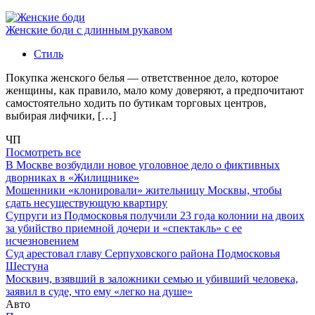
Женские боди с длинным рукавом
Стиль
Покупка женского белья — ответственное дело, которое
женщины, как правило, мало кому доверяют, а предпочитают
самостоятельно ходить по бутикам торговых центров,
выбирая лифчики, […]
ЧП
Посмотреть все
В Москве возбудили новое уголовное дело о фиктивных
дворниках в «Жилищнике»
Мошенники «клонировали» жительницу Москвы, чтобы
сдать несуществующую квартиру
Супруги из Подмосковья получили 23 года колонии на двоих
за убийство приемной дочери и «спектакль» с ее
исчезновением
Суд арестовал главу Серпуховского района Подмосковья
Шестуна
Москвич, взявший в заложники семью и убивший человека,
заявил в суде, что ему «легко на душе»
Авто