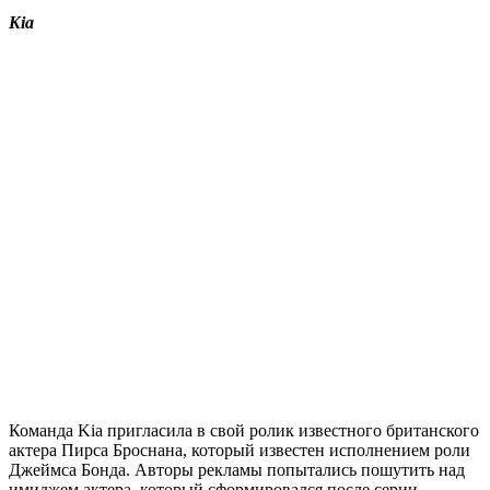
Kia
Команда Kia пригласила в свой ролик известного британского
актера Пирса Броснана, который известен исполнением роли
Джеймса Бонда. Авторы рекламы попытались пошутить над
имиджем актера, который сформировался после серии