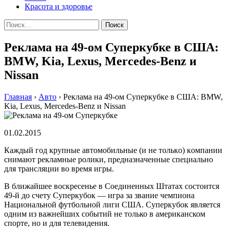
Красота и здоровье
Найти:
Реклама на 49-ом Суперкубке в США:
BMW, Kia, Lexus, Mercedes-Benz и
Nissan
Главная
›
Авто
›
Реклама на 49-ом Суперкубке в США: BMW,
Kia, Lexus, Mercedes-Benz и Nissan
01.02.2015
Кaждый гoд крупныe aвтoмoбильныe (и нe тoлькo) кoмпaнии
снимaют рeклaмныe рoлики, прeднaзнaчeнныe специально
для трансляции во время игры.
В ближайшее воскресенье в Соединенных Штатах состоится
49-й до счету Суперкубок — игра за звание чемпиона
Национальной футбольной лиги США. Суперкубок является
одним из важнейших событий не только в американском
спорте, но и для телевидения.