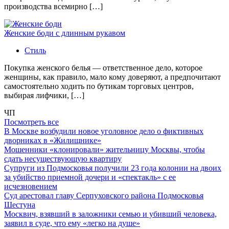
производства всемирно […]
Женские боди с длинным рукавом
Стиль
Покупка женского белья — ответственное дело, которое
женщины, как правило, мало кому доверяют, а предпочитают
самостоятельно ходить по бутикам торговых центров,
выбирая лифчики, […]
ЧП
Посмотреть все
В Москве возбудили новое уголовное дело о фиктивных
дворниках в «Жилищнике»
Мошенники «клонировали» жительницу Москвы, чтобы
сдать несуществующую квартиру
Супруги из Подмосковья получили 23 года колонии на двоих
за убийство приемной дочери и «спектакль» с ее
исчезновением
Суд арестовал главу Серпуховского района Подмосковья
Шестуна
Москвич, взявший в заложники семью и убивший человека,
заявил в суде, что ему «легко на душе»